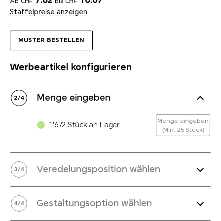
7.82
10.07
Ab CHF
bis CHF
Staffelpreise anzeigen
MUSTER BESTELLEN
Werbeartikel konfigurieren
Menge eingeben
2
/
4
Menge eingeben
1'672 Stück an Lager
(Min. 25 Stück)
Veredelungsposition wählen
3
/
4
Gestaltungsoption wählen
4
/
4