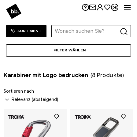
Me
DE
Sortiment Menu
ZUM SHOP
SORTIMENT
FILTER WÄHLEN
Karabiner mit Logo bedrucken
(8 Produkte)
Sortieren nach