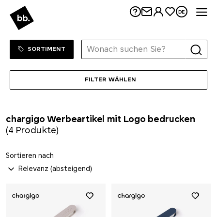
LongLife®
Me
DE
M&M's
Sortiment Menu
ZUM SHOP
SORTIMENT
Mahler&Co.
MAOAM
FILTER WÄHLEN
Mammut
chargigo Werbeartikel mit Logo bedrucken
(4 Produkte)
MASCOT
Sortieren nach
Maya Popcorn
Mentos
Mepal