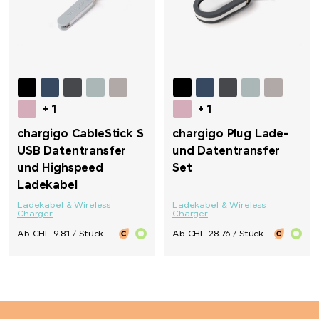
PanoramaKnife
Parker
PB Swiss Tools
+ 1
+ 1
PEZ
chargigo CableStick S
chargigo Plug Lade-
USB Datentransfer
und Datentransfer
und Highspeed
Set
Peugeot Saveurs
Ladekabel
Ladekabel & Wireless
Ladekabel & Wireless
Philips
Charger
Charger
Ab CHF 9.81 / Stück
Ab CHF 28.76 / Stück
PitchFix
PopSocket®