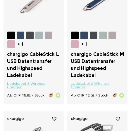
Moleskine®
Native Spirit
Neutral
+ 1
+ 1
chargigo CableStick L
chargigo CableStick M
Nimbus
USB Datentransfer
USB Datentransfer
und Highspeed
und Highspeed
Nimm2
Ladekabel
Ladekabel
Ladekabel & Wireless
Ladekabel & Wireless
Charger
Charger
noma noma
Ab CHF 15.82 / Stück
Ab CHF 12.62 / Stück
Ocean Bottle
originalhome