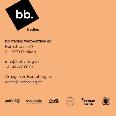
Rituals
Rominox®
Rubik's Cube
bb trading werbeartikel ag
Bernstrasse 90
CH-8953 Dietikon
Russell
info@bbtrading.ch
+41 44 440 00 04
savontage
Anliegen zu Bestellungen:
SEAQUAL
order@bbtrading.ch
Secrid
Seeberger