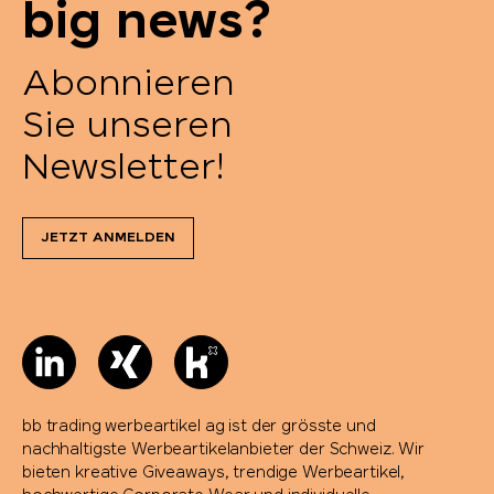
big news?
Senator®
Abonnieren
SCX.design
Sie unseren
SideFill
Newsletter!
SIGG
JETZT ANMELDEN
Sirocco
SKROSS®
Soeder
bb trading werbeartikel ag ist der grösste und
Sol's
nachhaltigste Werbeartikelanbieter der Schweiz. Wir
bieten kreative Giveaways, trendige Werbeartikel,