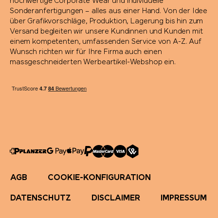
hochwertige Corporate Wear und individuelle
STABILO
Sonderanfertigungen – alles aus einer Hand. Von der Idee
über Grafikvorschläge, Produktion, Lagerung bis hin zum
Versand begleiten wir unsere Kundinnen und Kunden mit
Stanley/Stella
einem kompetenten, umfassenden Service von A-Z. Auf
Wunsch richten wir für Ihre Firma auch einen
Stanley 1913
massgeschneiderten Werbeartikel-Webshop ein.
SWIZA®
TEE JAYS
Terra Verde
Thule
AGB
COOKIE-KONFIGURATION
Tic Tac
DATENSCHUTZ
DISCLAIMER
IMPRESSUM
Titleist