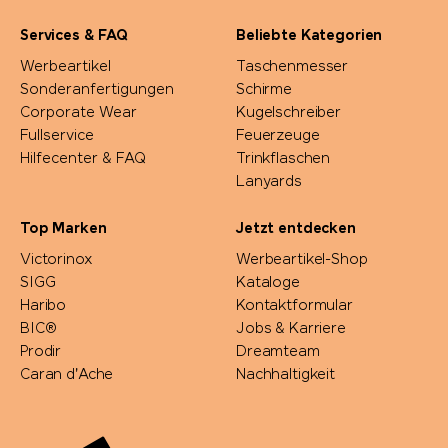
Portwest
Services & FAQ
Beliebte Kategorien
Pringels
Werbeartikel
Taschenmesser
Sonderanfertigungen
Schirme
Corporate Wear
Kugelschreiber
Prodir
Fullservice
Feuerzeuge
Hilfecenter & FAQ
Trinkflaschen
Pulltex
Lanyards
Pure Waste
Top Marken
Jetzt entdecken
Victorinox
Werbeartikel-Shop
Ragusa
SIGG
Kataloge
Haribo
Kontaktformular
BIC®
Jobs & Karriere
Reisenthel
Prodir
Dreamteam
Caran d'Ache
Nachhaltigkeit
Retap
Richartz