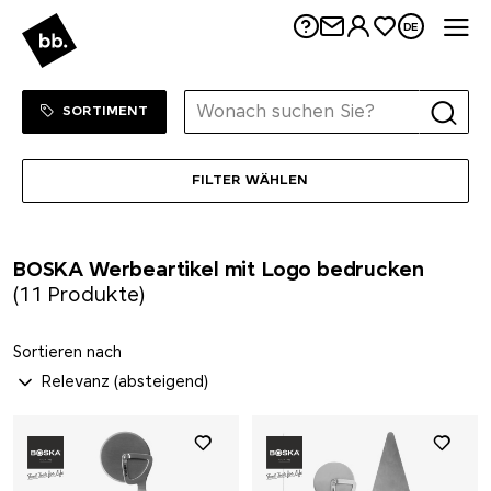
Me
DE
Prodir
Sortiment Menu
Pulltex
ZUM SHOP
SORTIMENT
Pure Waste
FILTER WÄHLEN
Ragusa
BOSKA Werbeartikel mit Logo bedrucken
Reisenthel
(11 Produkte)
Retap
Sortieren nach
Richartz
Rituals