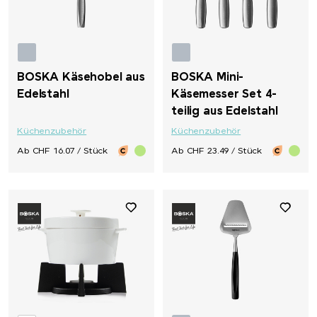
SCX.design
SideFill
BOSKA Käsehobel aus
BOSKA Mini-
SIGG
Edelstahl
Käsemesser Set 4-
teilig aus Edelstahl
Sirocco
Küchenzubehör
Küchenzubehör
Ab CHF 16.07 / Stück
Ab CHF 23.49 / Stück
SKROSS®
Soeder
Sol's
STABILO
Stanley/Stella