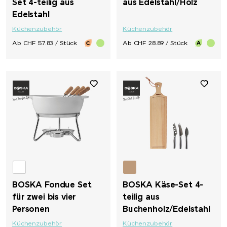
Set 4-teilig aus
aus Edelstahl/Holz
Torino
Edelstahl
Küchenzubehör
Küchenzubehör
Trauffer
Ab CHF 57.83 / Stück
Ab CHF 28.89 / Stück
TROIKA®
Trolli
Victorinox
Victorinox & Caran d'Ache
Vinga
BOSKA Fondue Set
BOSKA Käse-Set 4-
für zwei bis vier
teilig aus
Vonmählen
Personen
Buchenholz/Edelstahl
Küchenzubehör
Küchenzubehör