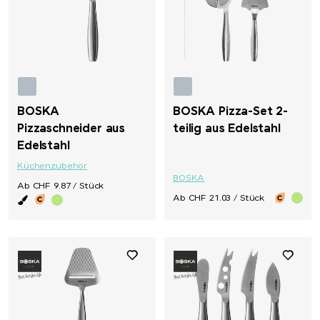
Rominox®
Rubik's Cube
Russell
BOSKA
BOSKA Pizza-Set 2-
Pizzaschneider aus
teilig aus Edelstahl
savontage
Edelstahl
Küchenzubehör
SEAQUAL
BOSKA
Ab CHF 9.87 / Stück
Ab CHF 21.03 / Stück
Secrid
Seeberger
Senator®