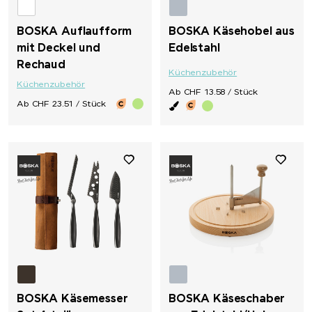
Stanley 1913
BOSKA Auflaufform
BOSKA Käsehobel aus
mit Deckel und
Edelstahl
Rechaud
SWIZA®
Küchenzubehör
Küchenzubehör
Ab CHF 13.58 / Stück
TEE JAYS
Ab CHF 23.51 / Stück
Terra Verde
Thule
Tic Tac
Titleist
Toblerone
BOSKA Käsemesser
BOSKA Käseschaber