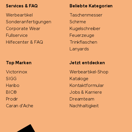
Mepal
Services & FAQ
Beliebte Kategorien
Werbeartikel
Taschenmesser
Moleskine®
Sonderanfertigungen
Schirme
Corporate Wear
Kugelschreiber
Native Spirit
Fullservice
Feuerzeuge
Hilfecenter & FAQ
Trinkflaschen
Neutral
Lanyards
Top Marken
Jetzt entdecken
Nimbus
Victorinox
Werbeartikel-Shop
SIGG
Kataloge
Nimm2
Haribo
Kontaktformular
BIC®
Jobs & Karriere
noma noma
Prodir
Dreamteam
Caran d'Ache
Nachhaltigkeit
Ocean Bottle
originalhome