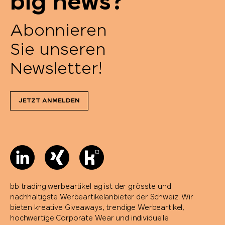
big news?
Portwest
Abonnieren
Pringels
Sie unseren
Newsletter!
Prodir
Pulltex
JETZT ANMELDEN
Pure Waste
Ragusa
Reisenthel
bb trading werbeartikel ag ist der grösste und
nachhaltigste Werbeartikelanbieter der Schweiz. Wir
Retap
bieten kreative Giveaways, trendige Werbeartikel,
hochwertige Corporate Wear und individuelle