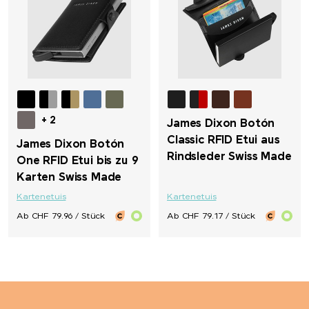
LongLife®
M&M's
Mahler&Co.
+ 2
MAOAM
James Dixon Botón
Classic RFID Etui aus
James Dixon Botón
Rindsleder Swiss Made
Mammut
One RFID Etui bis zu 9
Karten Swiss Made
MASCOT
Kartenetuis
Kartenetuis
Ab CHF 79.96 / Stück
Ab CHF 79.17 / Stück
Maya Popcorn
Mentos