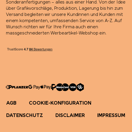
Richartz
Sonderanfertigungen – alles aus einer Hand. Von der Idee
über Grafikvorschläge, Produktion, Lagerung bis hin zum
Versand begleiten wir unsere Kundinnen und Kunden mit
Rituals
einem kompetenten, umfassenden Service von A-Z. Auf
Wunsch richten wir für Ihre Firma auch einen
massgeschneiderten Werbeartikel-Webshop ein.
Rominox®
Rubik's Cube
Russell
savontage
SEAQUAL
AGB
COOKIE-KONFIGURATION
Secrid
DATENSCHUTZ
DISCLAIMER
IMPRESSUM
Seeberger