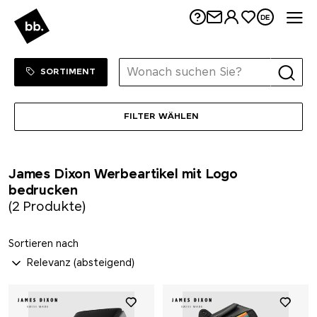
Me
DE
Kloster Kitchen
koziol
Sortiment Menu
ZUM SHOP
SORTIMENT
KÜBLER
FILTER WÄHLEN
Kuhn Rikon
James Dixon Werbeartikel mit Logo
LANDGARTEN
bedrucken
(2 Produkte)
LARQ
Sortieren nach
Leuchtturm1917
Lexon