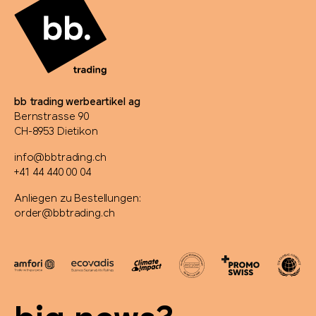
PanoramaKnife
Parker
bb trading werbeartikel ag
PB Swiss Tools
Bernstrasse 90
CH-8953 Dietikon
PEZ
info@bbtrading.ch
+41 44 440 00 04
Peugeot Saveurs
Anliegen zu Bestellungen:
order@bbtrading.ch
Philips
PitchFix
PopSocket®