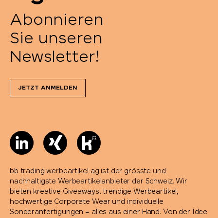
Abonnieren
Portwest
Sie unseren
Pringels
Newsletter!
Prodir
JETZT ANMELDEN
Pulltex
Pure Waste
Ragusa
bb trading werbeartikel ag ist der grösste und
Reisenthel
nachhaltigste Werbeartikelanbieter der Schweiz. Wir
bieten kreative Giveaways, trendige Werbeartikel,
hochwertige Corporate Wear und individuelle
Retap
Sonderanfertigungen – alles aus einer Hand. Von der Idee