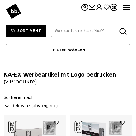
Me
DE
Kloster Kitchen
Sortiment Menu
ZUM SHOP
SORTIMENT
koziol
KÜBLER
FILTER WÄHLEN
Kuhn Rikon
KA-EX Werbeartikel mit Logo bedrucken
LANDGARTEN
(2 Produkte)
LARQ
Sortieren nach
Leuchtturm1917
Lexon