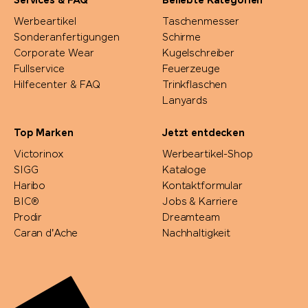
Services & FAQ
Beliebte Kategorien
Mepal
Werbeartikel
Taschenmesser
Sonderanfertigungen
Schirme
Moleskine®
Corporate Wear
Kugelschreiber
Fullservice
Feuerzeuge
Hilfecenter & FAQ
Trinkflaschen
Native Spirit
Lanyards
Neutral
Top Marken
Jetzt entdecken
Victorinox
Werbeartikel-Shop
Nimbus
SIGG
Kataloge
Haribo
Kontaktformular
Nimm2
BIC®
Jobs & Karriere
Prodir
Dreamteam
Caran d'Ache
Nachhaltigkeit
noma noma
Ocean Bottle