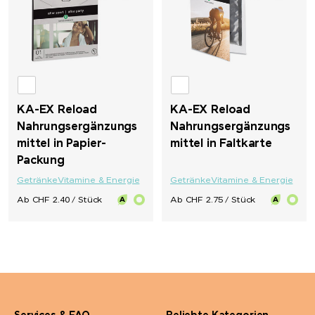
LongLife®
M&M's
Mahler&Co.
KA-EX Reload
KA-EX Reload
Nahrungsergänzungs
Nahrungsergänzungs
MAOAM
mittel in Papier-
mittel in Faltkarte
Packung
Mammut
Getränke
Vitamine & Energie
Getränke
Vitamine & Energie
Ab CHF 2.40 / Stück
Ab CHF 2.75 / Stück
MASCOT
Maya Popcorn
Mentos