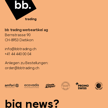
originalhome
PanoramaKnife
Parker
bb trading werbeartikel ag
Bernstrasse 90
PB Swiss Tools
CH-8953 Dietikon
info@bbtrading.ch
PEZ
+41 44 440 00 04
Anliegen zu Bestellungen:
Peugeot Saveurs
order@bbtrading.ch
Philips
PitchFix
big news?
PopSocket®