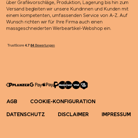
über Grafikvorschläge, Produktion, Lagerung bis hin zum
Richartz
Versand begleiten wir unsere Kundinnen und Kunden mit
einem kompetenten, umfassenden Service von A-Z. Auf
Wunsch richten wir für Ihre Firma auch einen
Rituals
massgeschneiderten Werbeartikel-Webshop ein.
Rominox®
Rubik's Cube
Russell
savontage
AGB
COOKIE-KONFIGURATION
SEAQUAL
DATENSCHUTZ
DISCLAIMER
IMPRESSUM
Secrid