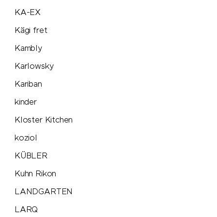
Rubik's Cube
KA-EX
Kägi fret
Russell
Kambly
savontage
Karlowsky
Kariban
SEAQUAL
kinder
Secrid
Kloster Kitchen
koziol
Seeberger
KÜBLER
Senator®
Kuhn Rikon
LANDGARTEN
SCX.design
LARQ