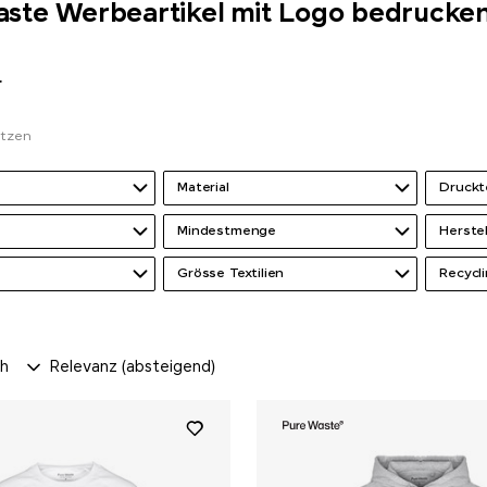
ste Werbeartikel mit Logo bedrucke
r
etzen
Material
Druckt
Mindestmenge
Herste
Grösse Textilien
Recycli
ch