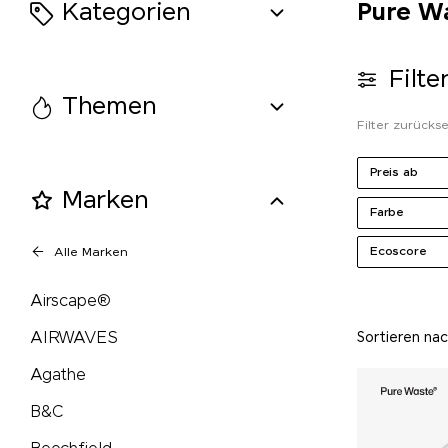
Kategorien
Pure Wa
MAOAM
Filte
Mammut
Themen
Filter zurücks
MASCOT
Preis ab
Maya Popcorn
Marken
Farbe
Mentos
Ecoscore
Alle Marken
Airscape®
Mepal
AIRWAVES
Sortieren na
Moleskine®
Agathe
Native Spirit
B&C