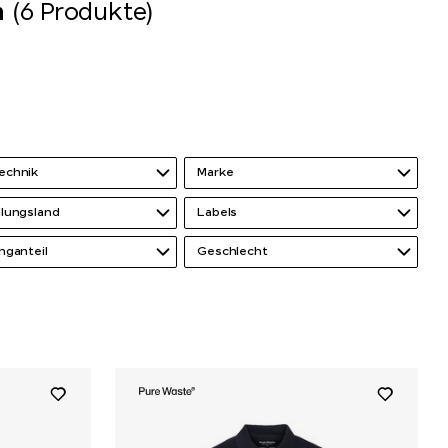
n
(6 Produkte)
echnik
Marke
llungsland
Labels
nganteil
Geschlecht