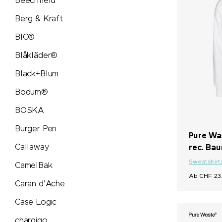
Beechfield
Neutral
Berg & Kraft
Nimbus
BIC®
Blåkläder®
Nimm2
Black+Blum
noma noma
Bodum®
BOSKA
Ocean Bottle
Burger Pen
Pure Wa
originalhome
Callaway
rec. Ba
Sweatshirt
CamelBak
PanoramaKnife
Ab CHF 23.
Caran d'Ache
Parker
Case Logic
chargigo