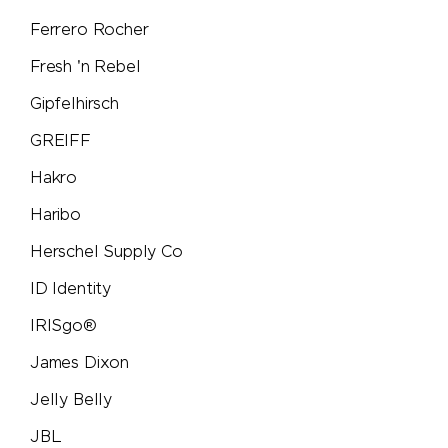
Ferrero Rocher
Pulltex
Fresh 'n Rebel
Pure Waste
Gipfelhirsch
GREIFF
Ragusa
Hakro
Reisenthel
Haribo
Herschel Supply Co
Retap
ID Identity
Richartz
IRISgo®
Rituals
James Dixon
Jelly Belly
Rominox®
JBL