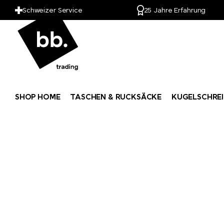
Schweizer Service
25 Jahre Erfahrung
Kuhn Rikon
LANDGARTEN
LARQ
SHOP HOME
TASCHEN & RUCKSÄCKE
KUGELSCHREI
Leuchtturm1917
Lexon
LongLife®
M&M's
Mahler&Co.