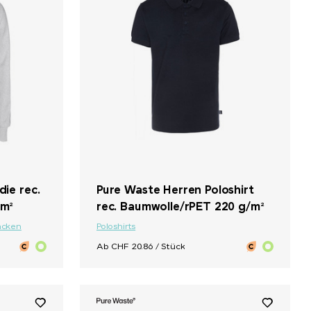
ie rec.
Pure Waste Herren Poloshirt
/m²
rec. Baumwolle/rPET 220 g/m²
acken
Poloshirts
Ab CHF 20.86 / Stück