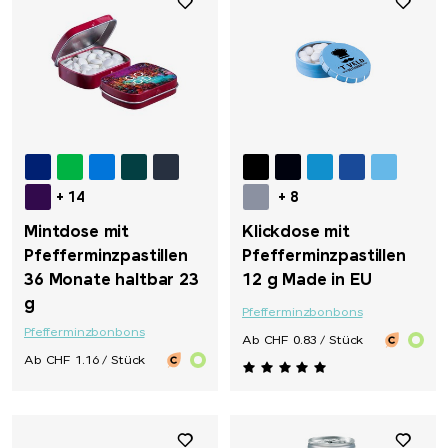
+ 14
+ 8
Mintdose mit
Klickdose mit
Pfefferminzpastillen
Pfefferminzpastillen
36 Monate haltbar 23
12 g Made in EU
g
Pfefferminzbonbons
Pfefferminzbonbons
Ab CHF 0.83 / Stück
Ab CHF 1.16 / Stück