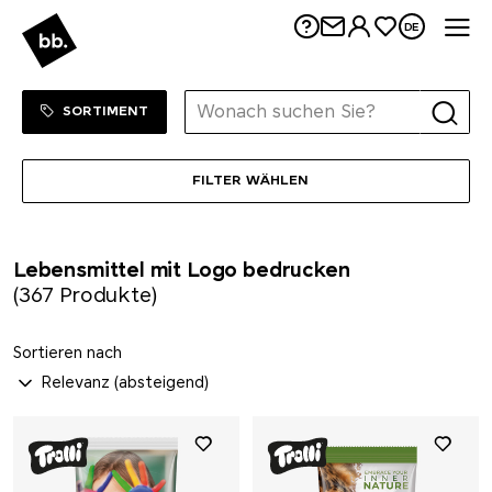
Me
DE
Sortiment Menu
ZUM SHOP
SORTIMENT
FILTER WÄHLEN
Lebensmittel mit Logo bedrucken
(367 Produkte)
Sortieren nach