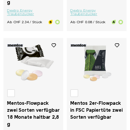
g
Dextro Energy
Dextro Energy
Traubenzucker
Traubenzucker
Ab CHF 2.34 / Stück
Ab CHF 0.08 / Stück
Mentos-Flowpack
Mentos 2er-Flowpack
zwei Sorten verfügbar
in FSC Papiertüte zwei
18 Monate haltbar 2,8
Sorten verfügbar
g