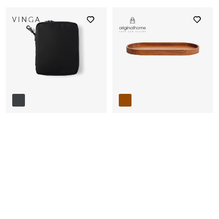
Vinga Organizer-Etui
originalhome
aus Polyester mit
Serviertablett aus
Karabinerhaken
recyceltem Teakholz
handgefertigt Made
in EU
Tech Gadgets
Bürozubehör
Küchenzubehör
Bürozubehör
Ab CHF 20.13 / Stück
Ab CHF 20.25 / Stück