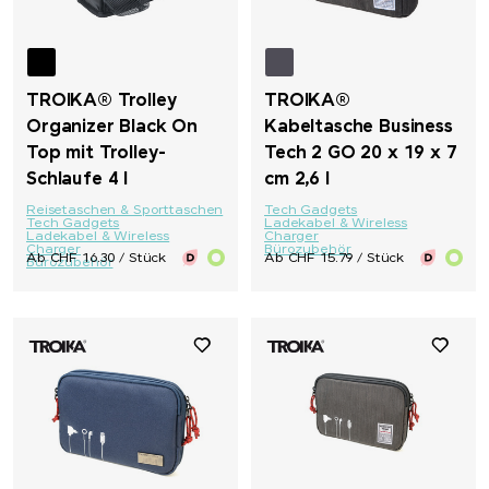
TROIKA® Trolley
TROIKA®
Organizer Black On
Kabeltasche Business
Top mit Trolley-
Tech 2 GO 20 x 19 x 7
Schlaufe 4 l
cm 2,6 l
Reisetaschen & Sporttaschen
Tech Gadgets
Tech Gadgets
Ladekabel & Wireless
Ladekabel & Wireless
Charger
Charger
Bürozubehör
Ab CHF 16.30 / Stück
Ab CHF 15.79 / Stück
Bürozubehör