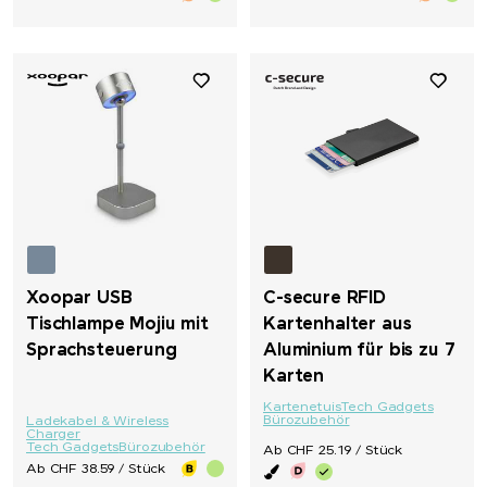
Xoopar USB
C-secure RFID
Tischlampe Mojiu mit
Kartenhalter aus
Sprachsteuerung
Aluminium für bis zu 7
Karten
Kartenetuis
Tech Gadgets
Bürozubehör
Ladekabel & Wireless
Charger
Tech Gadgets
Bürozubehör
Ab CHF 25.19 / Stück
Ab CHF 38.59 / Stück