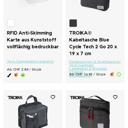
RFID Anti-Skimming
TROIKA®
Karte aus Kunststoff
Kabeltasche Blue
vollflächig bedruckbar
Cycle Tech 2 Go 20 x
19 x 7 cm
Tech Gadgets
Bürozubehör
Reisetaschen & Sporttaschen
Tech Gadgets
Ladekabel & Wireless
Ab CHF 2.84 / Stück
Charger
Ab CHF 16.93 / Stück
Bürozubehör