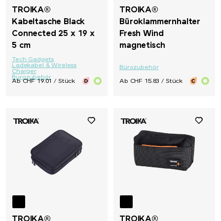
TROIKA®
TROIKA®
Kabeltasche Black
Büroklammernhalter
Connected 25 x 19 x
Fresh Wind
5 cm
magnetisch
Tech Gadgets
Ladekabel & Wireless
Bürozubehör
Charger
Bürozubehör
Ab CHF 19.01 / Stück
Ab CHF 15.83 / Stück
TROIKA®
TROIKA®