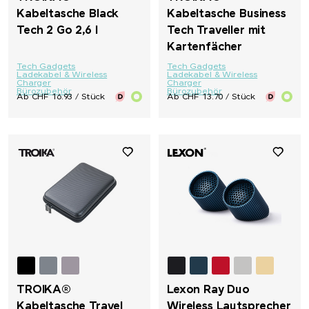
Kabeltasche Black
Kabeltasche Business
Tech 2 Go 2,6 l
Tech Traveller mit
Kartenfächer
Tech Gadgets
Tech Gadgets
Ladekabel & Wireless
Ladekabel & Wireless
Charger
Charger
Bürozubehör
Bürozubehör
Ab CHF 16.93 / Stück
Ab CHF 13.70 / Stück
TROIKA®
Lexon Ray Duo
Kabeltasche Travel
Wireless Lautsprecher