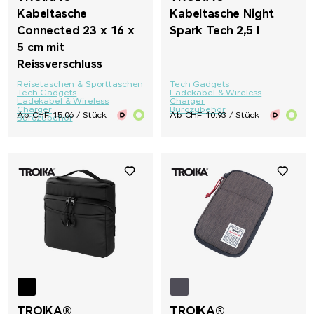
Kabeltasche
Kabeltasche Night
Connected 23 x 16 x
Spark Tech 2,5 l
5 cm mit
Reissverschluss
Reisetaschen & Sporttaschen
Tech Gadgets
Tech Gadgets
Ladekabel & Wireless
Ladekabel & Wireless
Charger
Charger
Bürozubehör
Ab CHF 15.06 / Stück
Ab CHF 10.93 / Stück
Bürozubehör
TROIKA®
TROIKA®