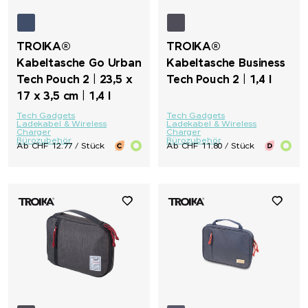
TROIKA®
TROIKA®
Kabeltasche Go Urban
Kabeltasche Business
Tech Pouch 2 | 23,5 x
Tech Pouch 2 | 1,4 l
17 x 3,5 cm | 1,4 l
Tech Gadgets
Tech Gadgets
Ladekabel & Wireless
Ladekabel & Wireless
Charger
Charger
Bürozubehör
Bürozubehör
Ab CHF 12.77 / Stück
Ab CHF 11.80 / Stück