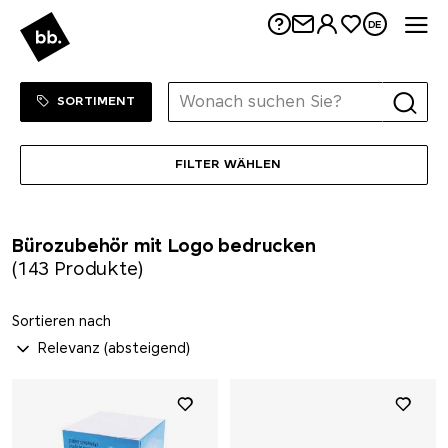
Me
DE
Sortiment Menu
ZUM SHOP
SORTIMENT
FILTER WÄHLEN
Bürozubehör mit Logo bedrucken
(143 Produkte)
Sortieren nach