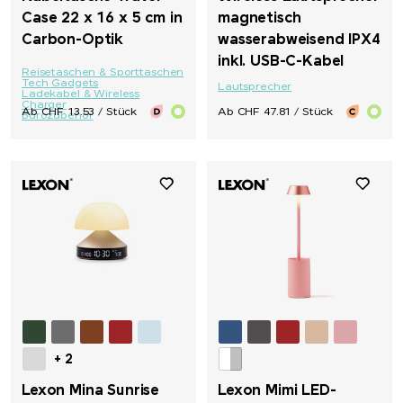
Case 22 x 16 x 5 cm in
magnetisch
Carbon-Optik
wasserabweisend IPX4
inkl. USB-C-Kabel
Reisetaschen & Sporttaschen
Tech Gadgets
Lautsprecher
Ladekabel & Wireless
Charger
Ab CHF 13.53 / Stück
Ab CHF 47.81 / Stück
Bürozubehör
+ 2
Lexon Mina Sunrise
Lexon Mimi LED-