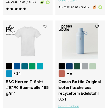
Lunchboxen
Ab CHF 13.83 / Stück
Ab CHF 20.20 / Stück
+ 34
+ 6
B&C Herren T-Shirt
Ocean Bottle Original
#E190 Baumwolle 185
Isolierflasche aus
g/m²
recyceltem Edelstahl
0,5 l
Isolierflaschen