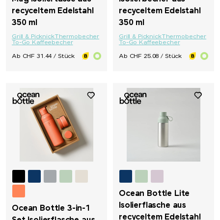
recyceltem Edelstahl
recyceltem Edelstahl
350 ml
350 ml
Grill & Picknick
Thermobecher
Grill & Picknick
Thermobecher
To-Go Kaffeebecher
To-Go Kaffeebecher
Ab CHF 31.44 / Stück
Ab CHF 25.08 / Stück
Ocean Bottle Lite
Isolierflasche aus
Ocean Bottle 3-in-1
recyceltem Edelstahl