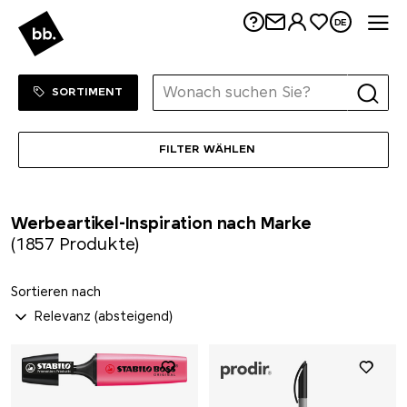
Me
DE
Sortiment Menu
ZUM SHOP
SORTIMENT
FILTER WÄHLEN
Werbeartikel-Inspiration nach Marke
(1857 Produkte)
Sortieren nach