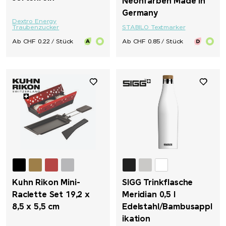
Neonfarben Made in
Germany
Dextro Energy
Traubenzucker
STABILO Textmarker
Ab CHF 0.22 / Stück
Ab CHF 0.85 / Stück
Kuhn Rikon Mini-
SIGG Trinkflasche
Raclette Set 19,2 x
Meridian 0,5 l
8,5 x 5,5 cm
Edelstahl/Bambusappl
ikation