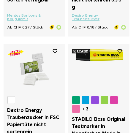
Sorten verfügbar
nicht sortenrein 5,75
g
Mentos Bonbons &
Dextro Energy
Kaugummis
Traubenzucker
Ab CHF 0.27 / Stück
Ab CHF 0.18 / Stück
+ 3
Dextro Energy
Traubenzucker in FSC
STABILO Boss Original
Papiertüte nicht
Textmarker in
sortenrein