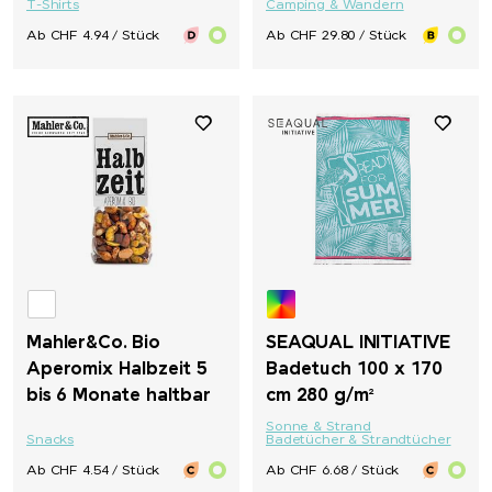
T-Shirts
Camping & Wandern
Ab CHF 4.94 / Stück
Ab CHF 29.80 / Stück
Mahler&Co. Bio
SEAQUAL INITIATIVE
Aperomix Halbzeit 5
Badetuch 100 x 170
bis 6 Monate haltbar
cm 280 g/m²
Sonne & Strand
Snacks
Badetücher & Strandtücher
Ab CHF 4.54 / Stück
Ab CHF 6.68 / Stück