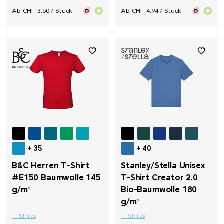
Ab CHF 3.60 / Stück
Ab CHF 4.94 / Stück
+ 35
+ 40
B&C Herren T-Shirt
Stanley/Stella Unisex
#E150 Baumwolle 145
T-Shirt Creator 2.0
g/m²
Bio-Baumwolle 180
g/m²
T-Shirts
T-Shirts