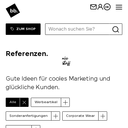
Me
DE
ZUM SHOP
Referenzen.
Gute Ideen für cooles Marketing und
glückliche Kunden.
Alle
Werbeartikel
Sonderanfertigungen
Corporate Wear