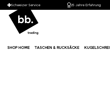
Kuhn Rikon
Schweizer Service
25 Jahre Erfahrung
LANDGARTEN
LARQ
Leuchtturm1917
SHOP HOME
TASCHEN & RUCKSÄCKE
KUGELSCHREI
Lexon
LongLife®
M&M's
Mahler&Co.
MAOAM