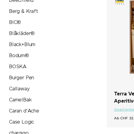
Beechfield
Nimbus
Berg & Kraft
BIC®
Nimm2
Blåkläder®
noma noma
Black+Blum
Bodum®
Ocean Bottle
BOSKA
originalhome
Burger Pen
Callaway
PanoramaKnife
Terra V
CamelBak
Aperitiv
Parker
Geschenks
Caran d'Ache
Ab CHF 32.
Case Logic
PB Swiss Tools
chargigo