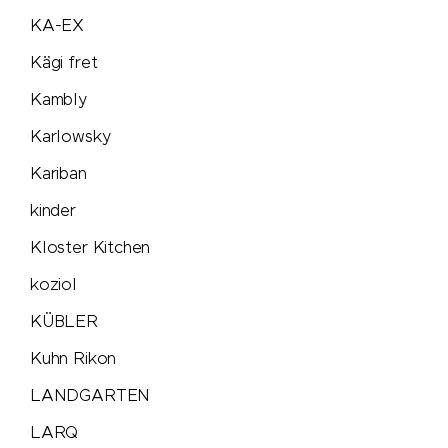
KA-EX
Russell
Kägi fret
savontage
Kambly
Karlowsky
SEAQUAL
Kariban
Secrid
kinder
Kloster Kitchen
Seeberger
koziol
Senator®
KÜBLER
Kuhn Rikon
SCX.design
LANDGARTEN
SideFill
LARQ