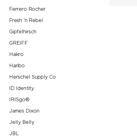
Pulltex
Ferrero Rocher
Pure Waste
Fresh 'n Rebel
Gipfelhirsch
Ragusa
GREIFF
Reisenthel
Hakro
Haribo
Retap
Herschel Supply Co
Richartz
ID Identity
Rituals
IRISgo®
James Dixon
Rominox®
Jelly Belly
Rubik's Cube
JBL