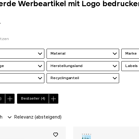
erde Werbeartikel mit Logo bedrucke
r
etzen
Material
Marke
ge
Herstellungsland
Labels
Recyclinganteil
)
Bestseller
(4)
ch