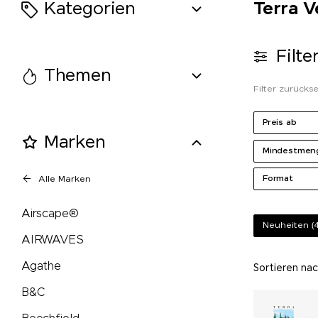
Kategorien
Terra V
Mammut
Filte
MASCOT
Themen
Filter zurücks
Maya Popcorn
Preis ab
Marken
Mentos
Mindestmen
Format
Alle Marken
Mepal
Airscape®
Moleskine®
Neuheiten
(4
AIRWAVES
Native Spirit
Agathe
Sortieren na
B&C
Neutral