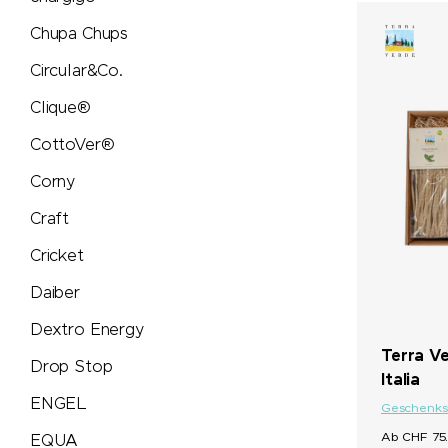
PEZ
Chupa Chups
Peugeot Saveurs
Circular&Co.
Clique®
Philips
CottoVer®
PitchFix
Corny
Craft
PopSocket®
Cricket
Portwest
Daiber
Dextro Energy
Pringels
Terra V
Drop Stop
Italia
Prodir
ENGEL
Geschenks
Ab CHF 75.
EQUA