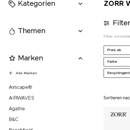
Kategorien
ZORR W
KÜBLER
Kuhn Rikon
Filte
Themen
LANDGARTEN
Filter zurücks
LARQ
Preis ab
Marken
Farbe
Leuchtturm1917
Recyclingant
Alle Marken
Lexon
Airscape®
LongLife®
AIRWAVES
Sortieren na
Agathe
M&M's
B&C
Mahler&Co.