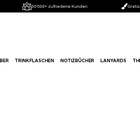
50'000+ zufriedene Kunden
Gratis
BER
TRINKFLASCHEN
NOTIZBÜCHER
LANYARDS
TH