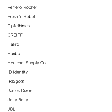
PB Swiss Tools
Ferrero Rocher
Fresh 'n Rebel
PEZ
Gipfelhirsch
Peugeot Saveurs
GREIFF
Hakro
Philips
Haribo
PitchFix
Herschel Supply Co
PopSocket®
ID Identity
IRISgo®
Portwest
James Dixon
Pringels
Jelly Belly
JBL