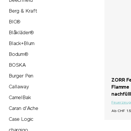
Beechfield
Berg & Kraft
MAOAM
BIC®
Mammut
Blåkläder®
Black+Blum
MASCOT
Bodum®
Maya Popcorn
BOSKA
Burger Pen
Mentos
ZORR Fe
Callaway
Flamme 
Mepal
nachfüll
CamelBak
Feuerzeug
Caran d'Ache
Moleskine®
Ab CHF 1.5
Case Logic
Native Spirit
chargigo