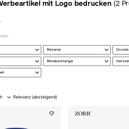
erbeartikel mit Logo bedrucken
(2 P
r
etzen
Material
Druckt
Mindestmenge
Herste
eil
ch