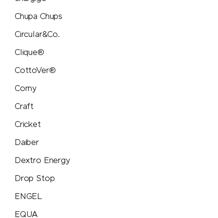
Chupa Chups
Neutral
Circular&Co.
Nimbus
Clique®
Nimm2
CottoVer®
Corny
noma noma
Craft
Ocean Bottle
Cricket
Daiber
originalhome
Dextro Energy
PanoramaKnife
Drop Stop
ENGEL
Parker
EQUA