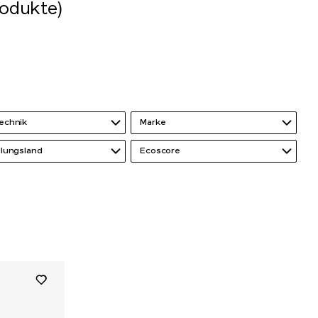
rodukte)
echnik
Marke
llungsland
Ecoscore