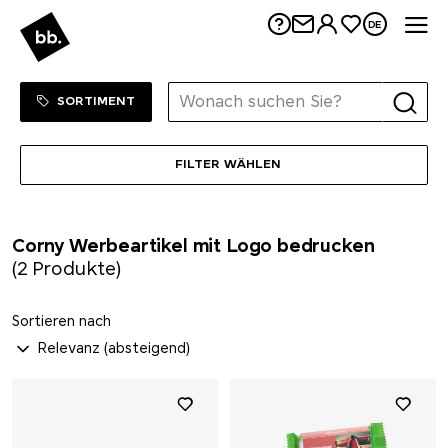
Me
DE
Kloster Kitchen
Sortiment Menu
ZUM SHOP
SORTIMENT
koziol
KÜBLER
FILTER WÄHLEN
Kuhn Rikon
Corny Werbeartikel mit Logo bedrucken
LANDGARTEN
(2 Produkte)
LARQ
Sortieren nach
Leuchtturm1917
Lexon