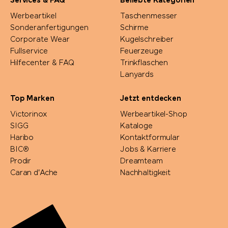
Services & FAQ
Beliebte Kategorien
Mepal
Werbeartikel
Taschenmesser
Sonderanfertigungen
Schirme
Moleskine®
Corporate Wear
Kugelschreiber
Fullservice
Feuerzeuge
Hilfecenter & FAQ
Trinkflaschen
Native Spirit
Lanyards
Neutral
Top Marken
Jetzt entdecken
Victorinox
Werbeartikel-Shop
Nimbus
SIGG
Kataloge
Haribo
Kontaktformular
Nimm2
BIC®
Jobs & Karriere
Prodir
Dreamteam
Caran d'Ache
Nachhaltigkeit
noma noma
Ocean Bottle