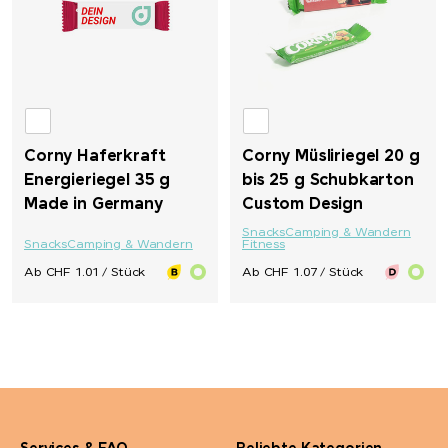
LongLife®
M&M's
Mahler&Co.
Corny Haferkraft
Corny Müsliriegel 20 g
Energieriegel 35 g
bis 25 g Schubkarton
MAOAM
Made in Germany
Custom Design
Snacks
Camping & Wandern
Snacks
Camping & Wandern
Fitness
Mammut
Ab CHF 1.01 / Stück
Ab CHF 1.07 / Stück
MASCOT
Maya Popcorn
Mentos