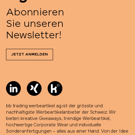
Abonnieren
Portwest
Sie unseren
Pringels
Newsletter!
Prodir
JETZT ANMELDEN
Pulltex
Pure Waste
Ragusa
bb trading werbeartikel ag ist der grösste und
Reisenthel
nachhaltigste Werbeartikelanbieter der Schweiz. Wir
bieten kreative Giveaways, trendige Werbeartikel,
hochwertige Corporate Wear und individuelle
Retap
Sonderanfertigungen – alles aus einer Hand. Von der Idee