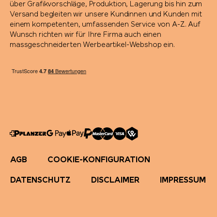
über Grafikvorschläge, Produktion, Lagerung bis hin zum
Richartz
Versand begleiten wir unsere Kundinnen und Kunden mit
einem kompetenten, umfassenden Service von A-Z. Auf
Wunsch richten wir für Ihre Firma auch einen
Rituals
massgeschneiderten Werbeartikel-Webshop ein.
Rominox®
Rubik's Cube
Russell
savontage
AGB
COOKIE-KONFIGURATION
SEAQUAL
DATENSCHUTZ
DISCLAIMER
IMPRESSUM
Secrid