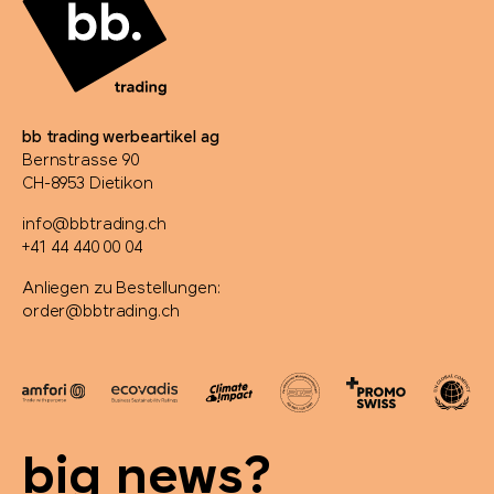
originalhome
PanoramaKnife
Parker
bb trading werbeartikel ag
Bernstrasse 90
PB Swiss Tools
CH-8953 Dietikon
info@bbtrading.ch
PEZ
+41 44 440 00 04
Anliegen zu Bestellungen:
Peugeot Saveurs
order@bbtrading.ch
Philips
PitchFix
big news?
PopSocket®