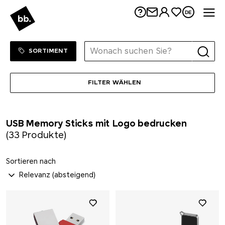
Me
DE
Sortiment Menu
ZUM SHOP
SORTIMENT
FILTER WÄHLEN
USB Memory Sticks mit Logo bedrucken
(33 Produkte)
Sortieren nach