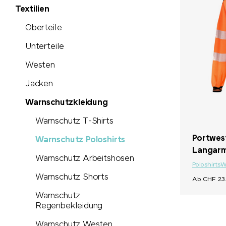
Textilien
Oberteile
Unterteile
Westen
Jacken
Warnschutzkleidung
Warnschutz T-Shirts
Portwest
Warnschutz Poloshirts
Langarm
Warnschutz Arbeitshosen
Poloshirts
W
Warnschutz Shorts
Ab CHF 23.
Warnschutz
Regenbekleidung
Warnschutz Westen