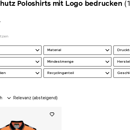
utz Poloshirts mit Logo bedrucken
(
r
etzen
Material
Druckt
Mindestmenge
Herste
lien
Recyclinganteil
Geschl
ch