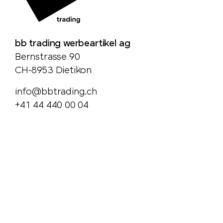
bb trading werbeartikel ag
Bernstrasse 90
CH-8953 Dietikon
info@bbtrading.ch
+41 44 440 00 04
Anliegen zu Bestellungen:
order@bbtrading.ch
bb trading werbeartikel ag ist der grösste und
nachhaltigste Werbeartikelanbieter der Schweiz. Wir
bieten kreative Giveaways, trendige Werbeartikel,
hochwertige Corporate Wear und individuelle
Sonderanfertigungen – alles aus einer Hand. Von der