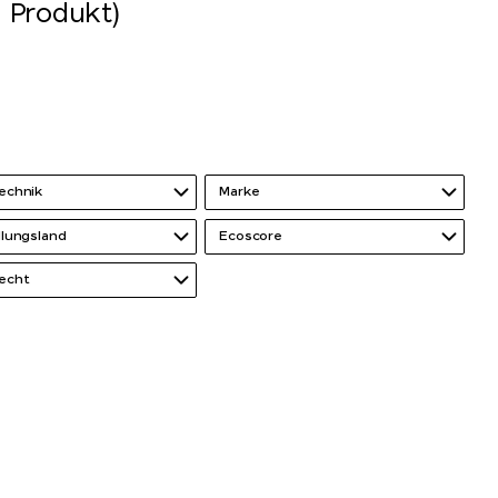
1 Produkt)
echnik
Marke
llungsland
Ecoscore
echt