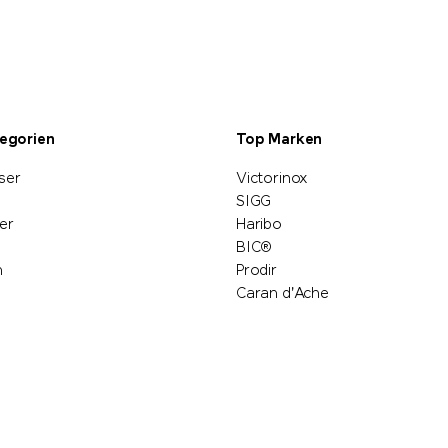
tegorien
Top Marken
ser
Victorinox
SIGG
er
Haribo
BIC®
n
Prodir
Caran d'Ache