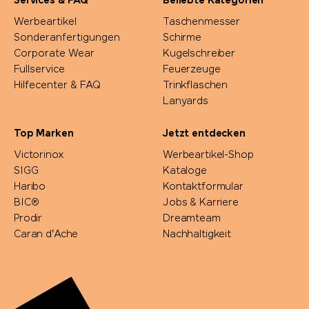
Services & FAQ
Beliebte Kategorien
Werbeartikel
Taschenmesser
Sonderanfertigungen
Schirme
Corporate Wear
Kugelschreiber
Fullservice
Feuerzeuge
Hilfecenter & FAQ
Trinkflaschen
Lanyards
Top Marken
Jetzt entdecken
Victorinox
Werbeartikel-Shop
SIGG
Kataloge
Haribo
Kontaktformular
BIC®
Jobs & Karriere
Prodir
Dreamteam
Caran d'Ache
Nachhaltigkeit