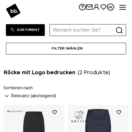
Me
DE
Sortiment Menu
ZUM SHOP
SORTIMENT
FILTER WÄHLEN
Röcke mit Logo bedrucken
(2 Produkte)
Sortieren nach