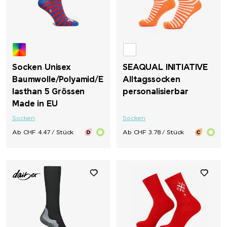
Socken Unisex
SEAQUAL INITIATIVE
Baumwolle/Polyamid/E
Alltagssocken
lasthan 5 Grössen
personalisierbar
Made in EU
Socken
Socken
Ab CHF 4.47 / Stück
Ab CHF 3.78 / Stück