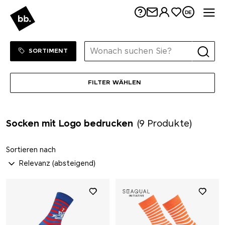
Me
DE
Sortiment Menu
ZUM SHOP
SORTIMENT
FILTER WÄHLEN
Socken mit Logo bedrucken
(9 Produkte)
Sortieren nach