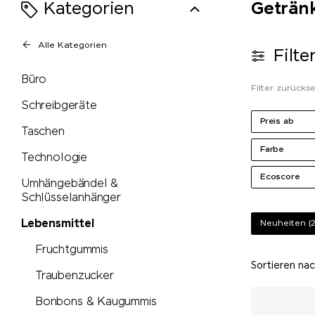
Kategorien
Geträn
Alle Kategorien
Filte
Büro
Filter zurücks
Schreibgeräte
Preis ab
Taschen
Farbe
Technologie
Ecoscore
Umhängebändel &
Schlüsselanhänger
Lebensmittel
Neuheiten
(
Fruchtgummis
Sortieren na
Traubenzucker
Bonbons & Kaugummis