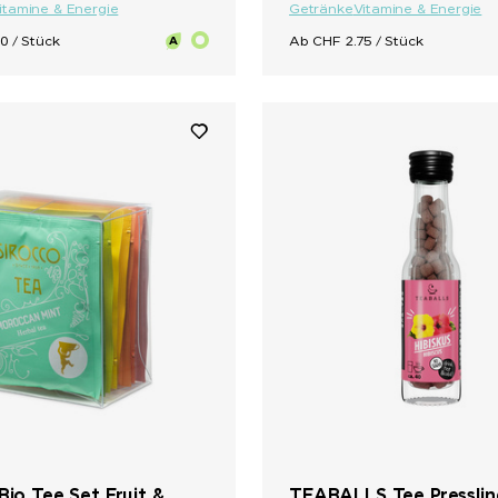
itamine & Energie
Getränke
Vitamine & Energie
0 / Stück
Ab CHF 2.75 / Stück
Bio Tee Set Fruit &
TEABALLS Tee Presslin