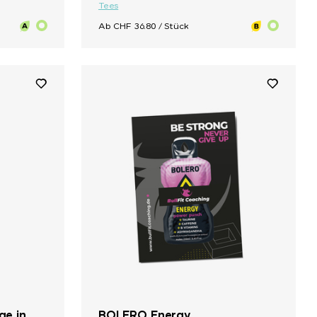
Tees
Ab CHF 36.80 / Stück
ge in
BOLERO Energy