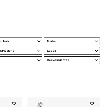
echnik
Marke
llungsland
Labels
Recyclinganteil