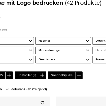
ke mit Logo bedrucken
(42 Produkte)
r
etzen
Material
Druckt
Mindestmenge
Herste
Geschmack
Format
22)
Bestseller
(2)
Nachhaltig
(33)
ch