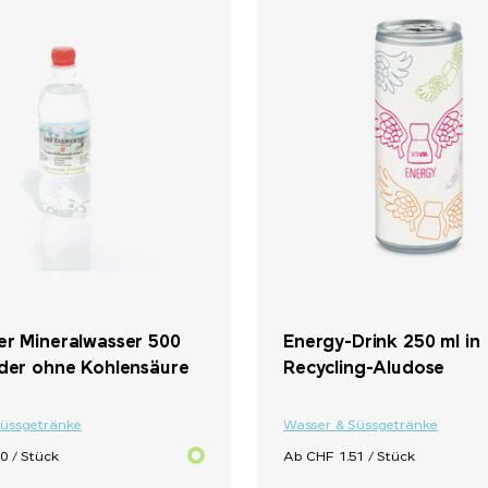
+ 1
er Mineralwasser 500
Energy-Drink 250 ml in
oder ohne Kohlensäure
Recycling-Aludose
Süssgetränke
Wasser & Süssgetränke
0 / Stück
Ab CHF 1.51 / Stück