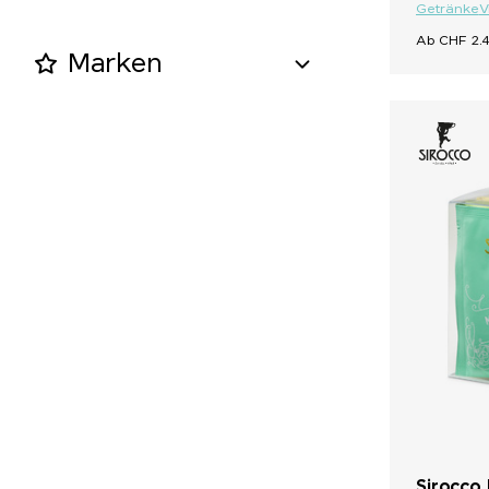
Getränke
V
Ab CHF 2.4
Marken
Sirocco 