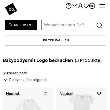
Me
DE
Sortiment Menu
ZUM SHOP
SORTIMENT
FILTER WÄHLEN
Babybodys mit Logo bedrucken
(3 Produkte)
Sortieren nach