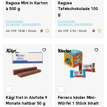
Ragusa Mini in Karton
Ragusa
à 500 g
Tafelschokolade 100
g
Schokolade
Schokolade
Schweizer Spezialitäten
Schweizer Spezialitäten
Ab CHF 18.82 / Stück
Ab CHF 2.94 / Stück
Kägi fret in Alufolie 9
Ferrero kinder Mini-
Monate haltbar 50 g
Würfel 1 Stück Inhalt