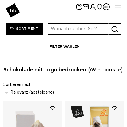
Me
DE
Sortiment Menu
ZUM SHOP
SORTIMENT
FILTER WÄHLEN
Schokolade mit Logo bedrucken
(69 Produkte)
Sortieren nach