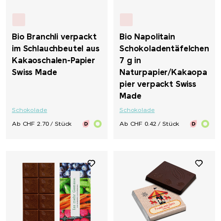
Bio Branchli verpackt
Bio Napolitain
im Schlauchbeutel aus
Schokoladentäfelchen
Kakaoschalen-Papier
7 g in
Swiss Made
Naturpapier/Kakaopa
pier verpackt Swiss
Made
Schokolade
Schokolade
Ab CHF 2.70 / Stück
Ab CHF 0.42 / Stück