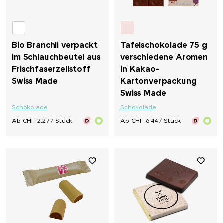
Bio Branchli verpackt
Tafelschokolade 75 g
im Schlauchbeutel aus
verschiedene Aromen
Frischfaserzellstoff
in Kakao-
Swiss Made
Kartonverpackung
Swiss Made
Schokolade
Schokolade
Ab CHF 2.27 / Stück
Ab CHF 6.44 / Stück