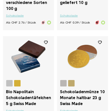
verschiedene Sorten
geliefert 10 g
100 g
Schokolade
Schokolade
Ab CHF 2.76 / Stück
Ab CHF 0.39 / Stück
Bio Napolitain
Schokoladenmünze 10
Schokoladentäfelchen
Monate haltbar 23 g
5 g Swiss Made
Swiss Made