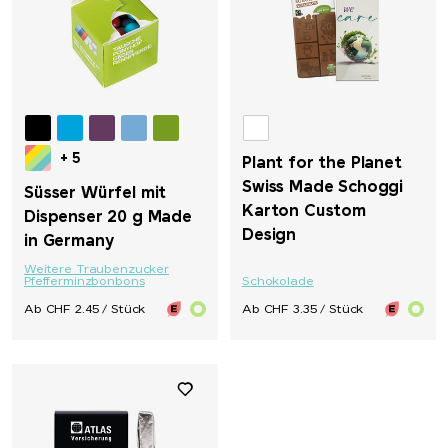
+ 5
Plant for the Planet
Swiss Made Schoggi
Süsser Würfel mit
Karton Custom
Dispenser 20 g Made
Design
in Germany
Weitere Traubenzucker
Pfefferminzbonbons
Schokolade
Ab CHF 2.45 / Stück
Ab CHF 3.35 / Stück