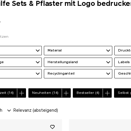
ilfe Sets & Pflaster mit Logo bedruck
r
etzen
Material
Druckt
ge
Herstellungsland
Labels
Recyclinganteil
Geschl
zeit
(14)
Neuheiten
(14)
Bestseller
(4)
Selbst
ch