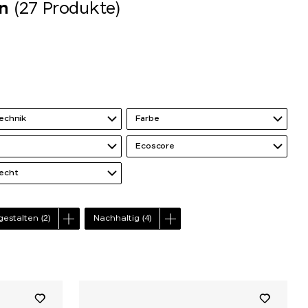
en
(27 Produkte)
echnik
Farbe
Ecoscore
echt
 gestalten
(2)
Nachhaltig
(4)