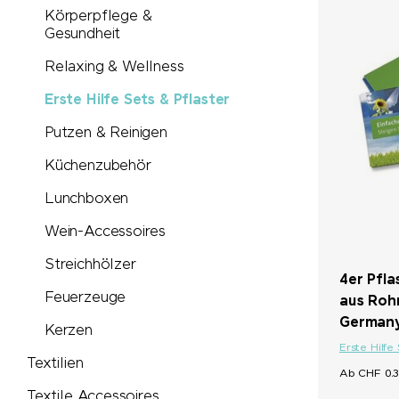
Körperpflege &
Gesundheit
Relaxing & Wellness
Erste Hilfe Sets & Pflaster
Putzen & Reinigen
Küchenzubehör
Lunchboxen
Wein-Accessoires
Streichhölzer
4er Pfla
Feuerzeuge
aus Roh
Germany
Kerzen
Erste Hilfe
Textilien
Ab CHF 0.3
Textile Accessoires