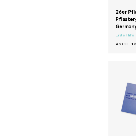
26er Pfl
Pflaster
German
Erste Hilfe
Ab CHF 1.6