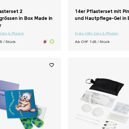
+ 5
asterset 2
14er Pflasterset mit Pi
grössen in Box Made in
und Hautpflege-Gel in
y
 Sets & Pflaster
Erste Hilfe Sets & Pflaster
5 / Stück
Ab CHF 1.65 / Stück