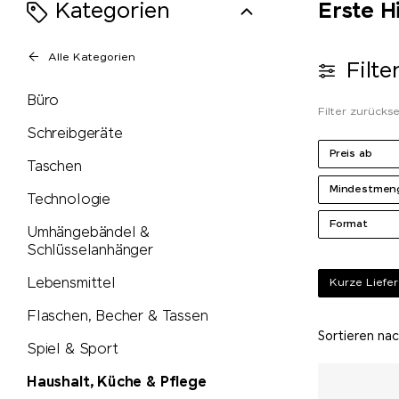
Kategorien
Erste H
Alle Kategorien
Filte
Büro
Filter zurücks
Schreibgeräte
Preis ab
Taschen
Mindestmen
Technologie
Format
Umhängebändel &
Schlüsselanhänger
Lebensmittel
Kurze Liefer
Flaschen, Becher & Tassen
Sortieren na
Spiel & Sport
Haushalt, Küche & Pflege