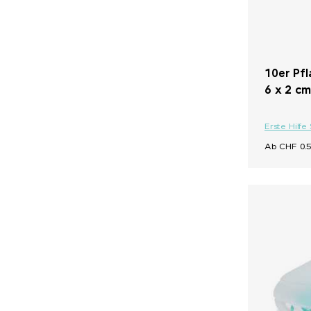
10er Pfl
6 x 2 c
Erste Hilfe
Ab CHF 0.5