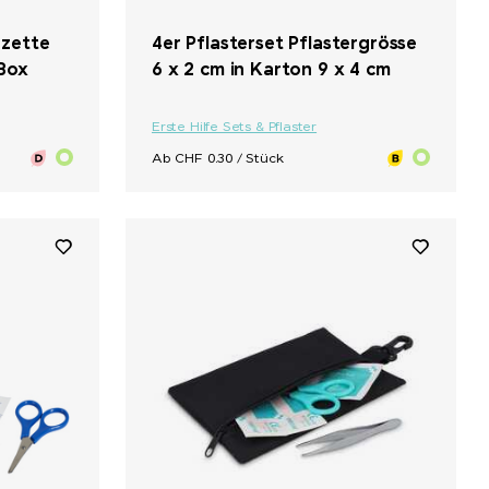
+ 2
nzette
4er Pflasterset Pflastergrösse
 Box
6 x 2 cm in Karton 9 x 4 cm
Erste Hilfe Sets & Pflaster
Ab CHF 0.30 / Stück