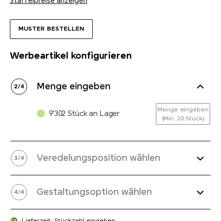
Staffelpreise anzeigen
MUSTER BESTELLEN
Werbeartikel konfigurieren
Menge eingeben
2
/
4
Menge eingeben
9'302 Stück an Lager
(Min. 20 Stück)
Veredelungsposition wählen
3
/
4
Gestaltungsoption wählen
4
/
4