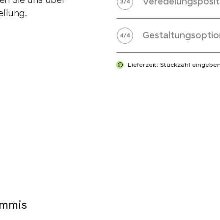
ren Sie uns über
Veredelungsposit
3
/
4
ellung.
Gestaltungsoptio
4
/
4
Lieferzeit: Stückzahl eingebe
ummis