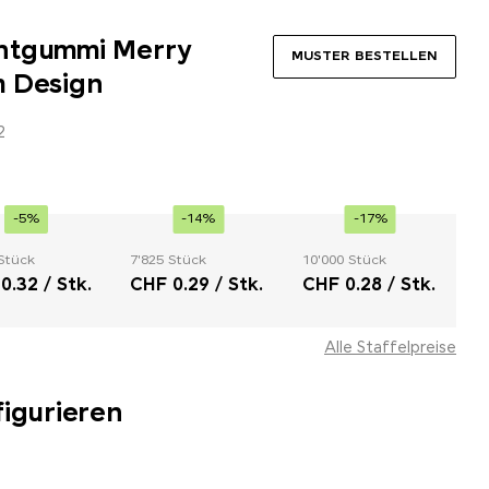
htgummi Merry
MUSTER BESTELLEN
m Design
2
-5%
-14%
-17%
Stück
7'825 Stück
10'000 Stück
0.32 / Stk.
CHF 0.29 / Stk.
CHF 0.28 / Stk.
Alle Staffelpreise
figurieren