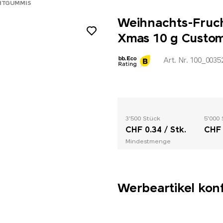
HTGUMMIS
Weihnachts-Fruc
Xmas 10 g Custo
Art. Nr. 100_0035
3'500 Stück
5'000 
CHF 0.34 / Stk.
CHF 
Mindestmenge
Werbeartikel kon