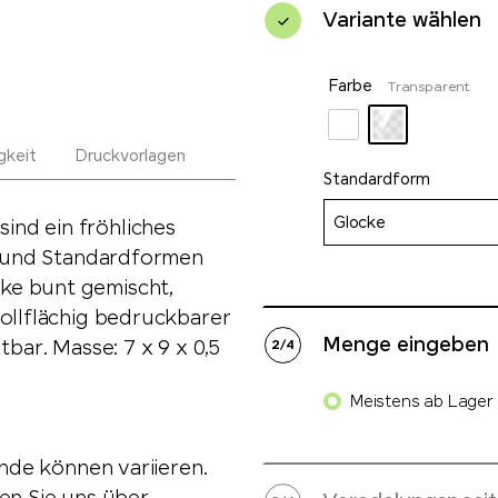
Variante wählen
Farbe
Transparent
gkeit
Druckvorlagen
Standardform
Glocke
nd ein fröhliches
il und Standardformen
ke bunt gemischt,
vollflächig bedruckbarer
Menge eingeben
tbar. Masse: 7 x 9 x 0,5
2
/
4
Meistens ab Lager l
ände können variieren.