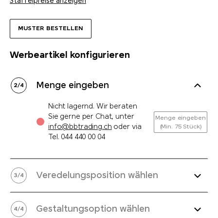
Staffelpreise anzeigen
MUSTER BESTELLEN
Werbeartikel konfigurieren
Menge eingeben
2
/
4
Nicht lagernd. Wir beraten
Sie gerne per Chat, unter
Menge eingeben
info@bbtrading.ch
oder via
(Min. 75 Stück)
Tel.
044 440 00 04
Veredelungsposition wählen
3
/
4
Gestaltungsoption wählen
4
/
4