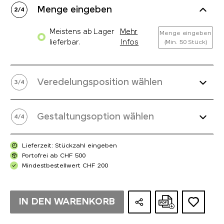
Menge eingeben
2
/
4
Meistens ab Lager
Mehr
Menge eingeben
lieferbar.
Infos
(Min. 50 Stück)
Veredelungsposition wählen
3
/
4
Gestaltungsoption wählen
4
/
4
Lieferzeit: Stückzahl eingeben
Portofrei ab CHF 500
Mindestbestellwert CHF 200
IN DEN WARENKORB