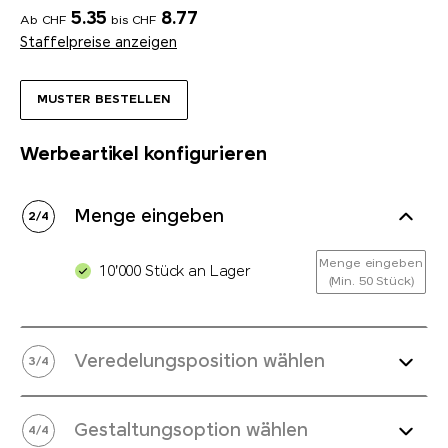
5.35
8.77
Ab CHF
bis CHF
Staffelpreise anzeigen
MUSTER BESTELLEN
Werbeartikel konfigurieren
Menge eingeben
2
/
4
Menge eingeben
10'000 Stück an Lager
(Min. 50 Stück)
Veredelungsposition wählen
3
/
4
Gestaltungsoption wählen
4
/
4