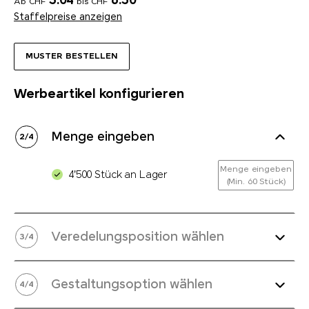
5.04
6.50
Ab CHF
bis CHF
Staffelpreise anzeigen
MUSTER BESTELLEN
Werbeartikel konfigurieren
Menge eingeben
2
/
4
Menge eingeben
4'500 Stück an Lager
(Min. 60 Stück)
Veredelungsposition wählen
3
/
4
Gestaltungsoption wählen
4
/
4