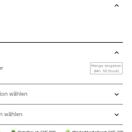
Menge eingeben
er
(Min. 50 Stück)
ion wählen
n wählen