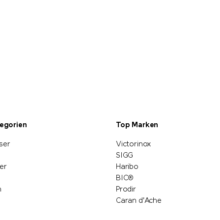
tegorien
Top Marken
ser
Victorinox
SIGG
er
Haribo
BIC®
n
Prodir
Caran d'Ache