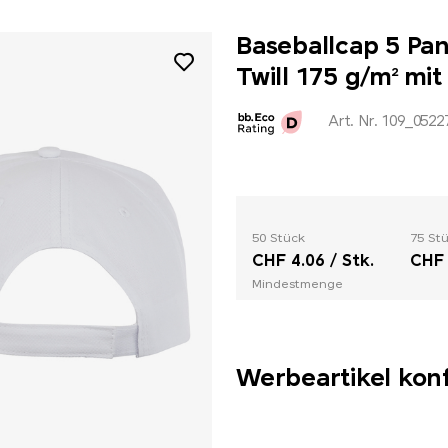
Baseballcap 5 Pa
Twill 175 g/m² mi
Art. Nr. 109_0522
50 Stück
75 St
CHF 4.06 / Stk.
CHF 
Mindestmenge
Werbeartikel kon