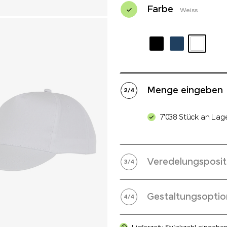
Farbe
Weiss
Menge eingeben
2
/
4
7'038 Stück an Lag
Veredelungsposit
3
/
4
Gestaltungsoptio
4
/
4