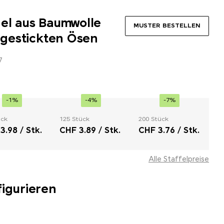
nel aus Baumwolle
MUSTER BESTELLEN
t gestickten Ösen
7
-1%
-4%
-7%
ück
125 Stück
200 Stück
3.98 / Stk.
CHF 3.89 / Stk.
CHF 3.76 / Stk.
Alle Staffelpreise
figurieren