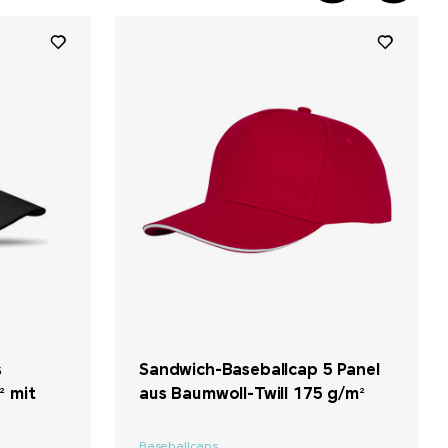
+ 11
s
Sandwich-Baseballcap 5 Panel
² mit
aus Baumwoll-Twill 175 g/m²
Baseballcaps