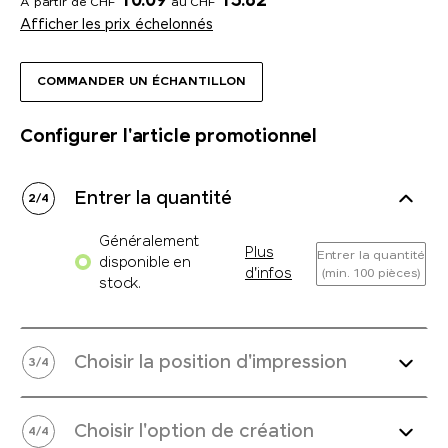
10.09
15.62
A partir de CHF
au CHF
Afficher les prix échelonnés
COMMANDER UN ÉCHANTILLON
Configurer l'article promotionnel
Entrer la quantité
2
/
4
Généralement
Plus
Entrer la quantité
disponible en
d'infos
(min. 100 pièces)
stock.
Choisir la position d'impression
3
/
4
Choisir l'option de création
4
/
4