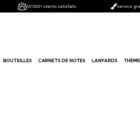
50'000+ clients satisfaits
Service gra
BOUTEILLES
CARNETS DE NOTES
LANYARDS
THÈME