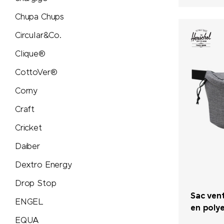
Retap
Chupa Chups
Richartz
Circular&Co.
Clique®
Rituals
CottoVer®
Rominox®
Corny
Craft
Rubik's Cube
Cricket
Russell
Daiber
Dextro Energy
savontage
Drop Stop
Sac vent
SEAQUAL
ENGEL
en polye
EQUA