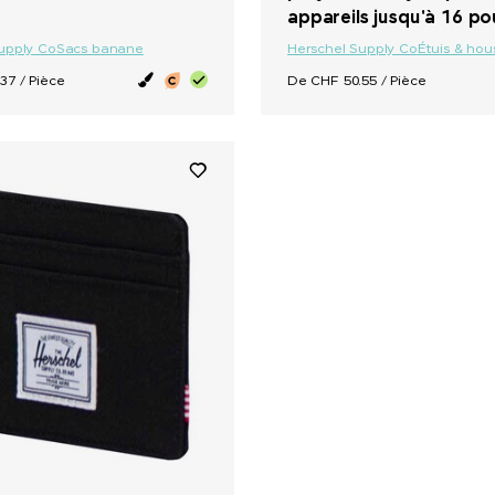
appareils jusqu'à 16 p
upply Co
Sacs banane
Herschel Supply Co
Étuis & hou
37 / Pièce
De CHF 50.55 / Pièce