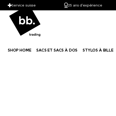
Mentos
Service suisse
25 ans d'expérience
Mepal
Moleskine®
Native Spirit
SHOP HOME
SACS ET SACS À DOS
STYLOS À BILLE
Neutral
Nimbus
Nimm2
noma noma
Ocean Bottle