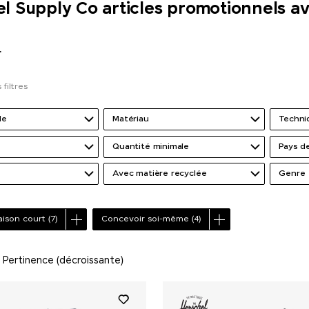
l Supply Co articles promotionnels av
r
 filtres
de
Matériau
Techni
Quantité minimale
Pays de
Avec matière recyclée
Genre
raison court
(7)
Concevoir soi-même
(4)