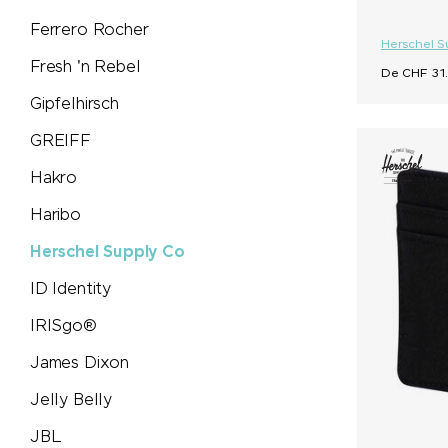
Secrid
Ferrero Rocher
Herschel S
Seeberger
Fresh 'n Rebel
De CHF 31.
Gipfelhirsch
Senator®
GREIFF
SCX.design
Hakro
SideFill
Haribo
Herschel Supply Co
SIGG
ID Identity
Sirocco
IRISgo®
James Dixon
SKROSS®
Jelly Belly
Soeder
JBL