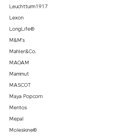
Tic Tac
Leuchtturm1917
Lexon
Titleist
LongLife®
Toblerone
M&M's
Mahler&Co.
Torino
MAOAM
Trauffer
Mammut
MASCOT
TROIKA®
Maya Popcorn
Trolli
Mentos
Mepal
Victorinox
Moleskine®