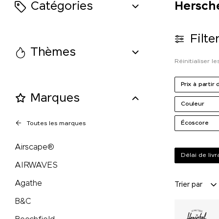
Catégories
Hersche
originalhome
Filte
PanoramaKnife
Thèmes
Réinitialiser les
Parker
Prix à partir 
Marques
PB Swiss Tools
Couleur
Écoscore
Toutes les marques
PEZ
Airscape®
Peugeot Saveurs
Délai de liv
AIRWAVES
Philips
Agathe
Trier par
B&C
PitchFix