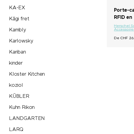
KA-EX
Porte-ca
Sol's
RFID en 
Kägi fret
Herschel S
STABILO
Kambly
Accessoire
De CHF 26.
Karlowsky
Stanley/Stella
Kariban
Stanley 1913
kinder
Kloster Kitchen
SWIZA®
koziol
TEE JAYS
KÜBLER
Kuhn Rikon
Terra Verde
LANDGARTEN
Thule
LARQ