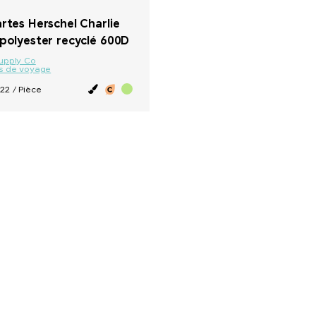
rtes Herschel Charlie
polyester recyclé 600D
upply Co
s de voyage
22 / Pièce