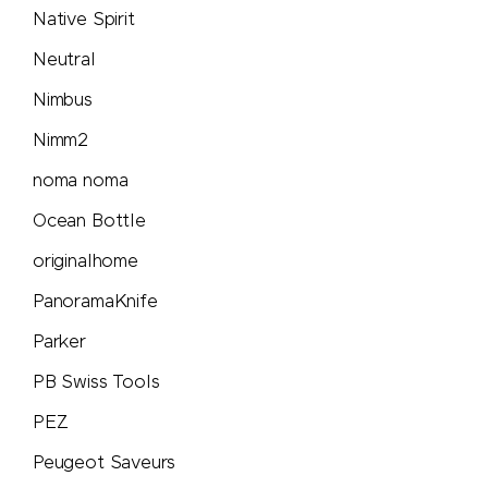
Victorinox & Caran d'Ache
Native Spirit
Neutral
Vinga
Nimbus
Vonmählen
Nimm2
noma noma
Waterman
Ocean Bottle
Wenger
originalhome
Xoopar
PanoramaKnife
Parker
Xtorm
PB Swiss Tools
ZORR
PEZ
Peugeot Saveurs