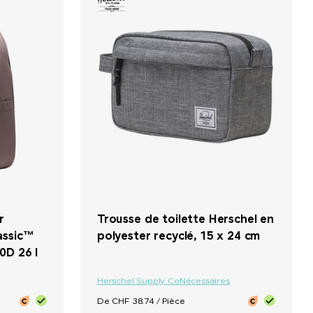
r
Trousse de toilette Herschel en
assic™
polyester recyclé, 15 x 24 cm
0D 26 l
Herschel Supply Co
Nécessaires
De CHF 38.74 / Pièce