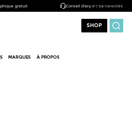
phique gratuit
Conseil d'expert personnalisé
FR
SHOP
S
MARQUES
À PROPOS