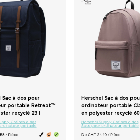
l Sac à dos pour
Herschel Sac à dos pou
eur portable Retreat™
ordinateur portable Cl
ster recyclé 23 l
en polyester recyclé 60
upply Co
Sacs à dos
Herschel Supply Co
Sacs à dos
ordinateur portable
Sacs pour ordinateur portable
58 / Pièce
De CHF 24.40 / Pièce