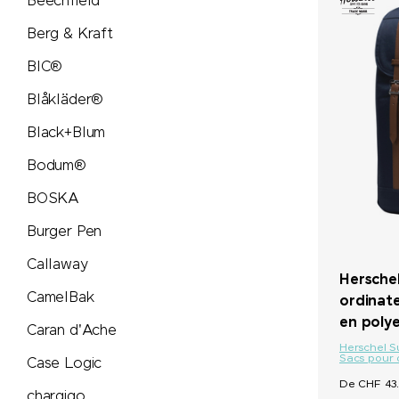
Beechfield
PopSocket®
Berg & Kraft
BIC®
Portwest
Blåkläder®
Pringels
Black+Blum
Bodum®
Prodir
BOSKA
Pulltex
Burger Pen
Callaway
Pure Waste
Hersche
CamelBak
ordinat
Ragusa
en polye
Caran d'Ache
Herschel S
Sacs pour 
Case Logic
Reisenthel
De CHF 43.
chargigo