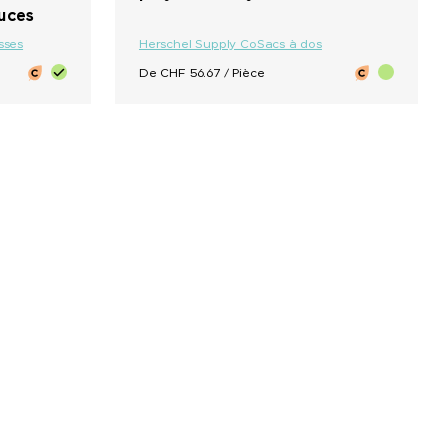
ouces
sses
Herschel Supply Co
Sacs à dos
De CHF 56.67 / Pièce