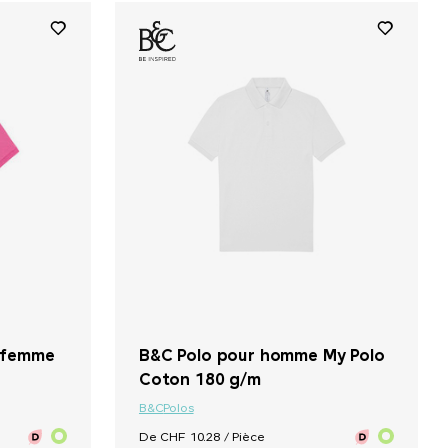
+ 24
+ 24
r femme
B&C Polo pour homme My Polo
Coton 180 g/m
B&C
Polos
De CHF 10.28 / Pièce