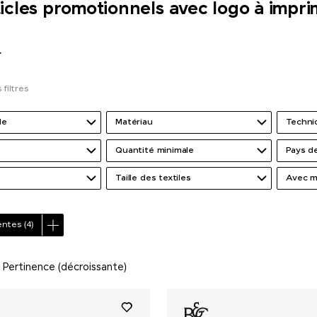
icles promotionnels avec logo à impri
r
 filtres
de
Matériau
Techni
Quantité minimale
Pays de
Taille des textiles
Avec m
ventes
(4)