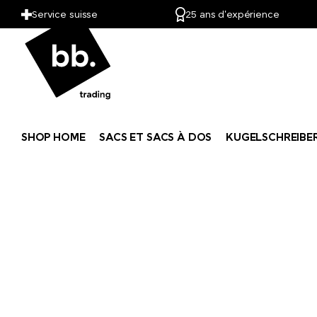
LANDGARTEN
Service suisse
25 ans d'expérience
LARQ
Leuchtturm1917
Lexon
SHOP HOME
SACS ET SACS À DOS
KUGELSCHREIBE
LongLife®
M&M's
Mahler&Co.
MAOAM
Mammut