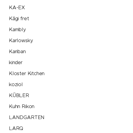
KA-EX
savontage
Kägi fret
SEAQUAL
Kambly
Secrid
Karlowsky
Kariban
Seeberger
kinder
Senator®
Kloster Kitchen
koziol
SCX.design
KÜBLER
SideFill
Kuhn Rikon
LANDGARTEN
SIGG
LARQ