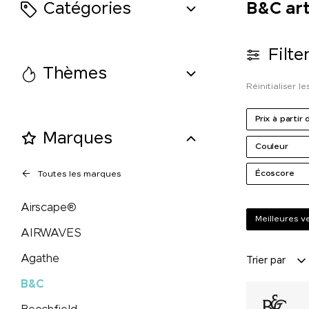
Catégories
B&C art
MASCOT
Filte
Maya Popcorn
Thèmes
Réinitialiser les
Mentos
Prix à partir 
Marques
Mepal
Couleur
Écoscore
Moleskine®
Toutes les marques
Airscape®
Native Spirit
Meilleures 
AIRWAVES
Neutral
Agathe
Trier par
B&C
Nimbus