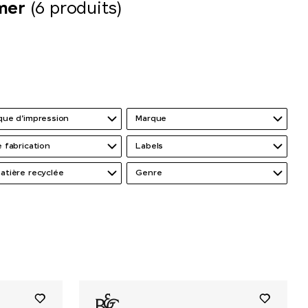
mer
(6 produits)
que d’impression
Marque
 fabrication
Labels
atière recyclée
Genre