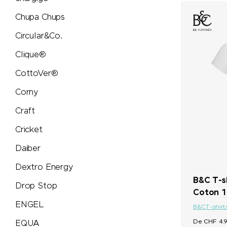
Peugeot Saveurs
Chupa Chups
Philips
Circular&Co.
Clique®
PitchFix
CottoVer®
PopSocket®
Corny
Craft
Portwest
Cricket
Pringels
Daiber
Dextro Energy
Prodir
B&C T-s
Drop Stop
Coton 1
Pulltex
ENGEL
B&C
T-shirt
Pure Waste
De CHF 4.9
EQUA