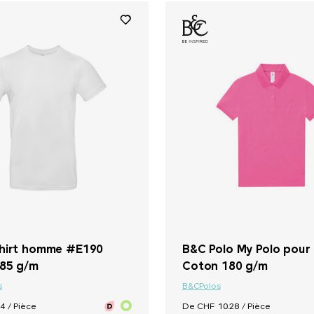
+ 34
hirt homme #E190
B&C Polo My Polo pou
85 g/m
Coton 180 g/m
s
B&C
Polos
4 / Pièce
De CHF 10.28 / Pièce