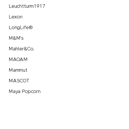
Sirocco
Leuchtturm1917
Lexon
SKROSS®
LongLife®
Soeder
M&M's
Mahler&Co.
Sol's
MAOAM
STABILO
Mammut
MASCOT
Stanley/Stella
Maya Popcorn
Stanley 1913
Mentos
SWIZA®
Mepal
Moleskine®
TEE JAYS