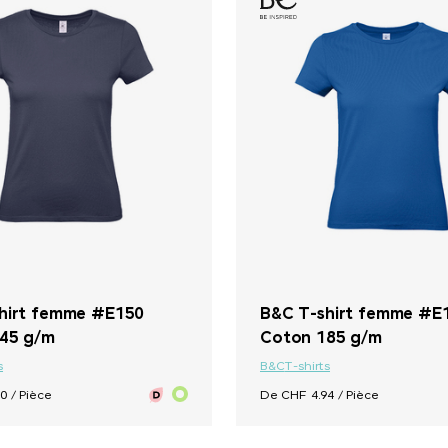
+ 33
hirt femme #E150
B&C T-shirt femme #E
45 g/m
Coton 185 g/m
s
B&C
T-shirts
0 / Pièce
De CHF 4.94 / Pièce