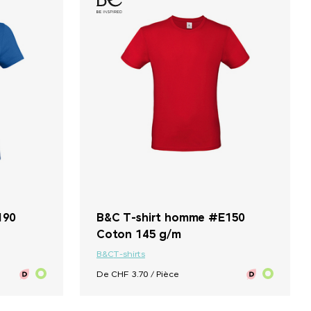
+ 33
+ 35
190
B&C T-shirt homme #E150
Coton 145 g/m
B&C
T-shirts
De CHF 3.70 / Pièce