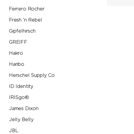
Ferrero Rocher
Ragusa
Fresh 'n Rebel
Reisenthel
Gipfelhirsch
GREIFF
Retap
Hakro
Richartz
Haribo
Herschel Supply Co
Rituals
ID Identity
Rominox®
IRISgo®
James Dixon
Rubik's Cube
Jelly Belly
Russell
JBL