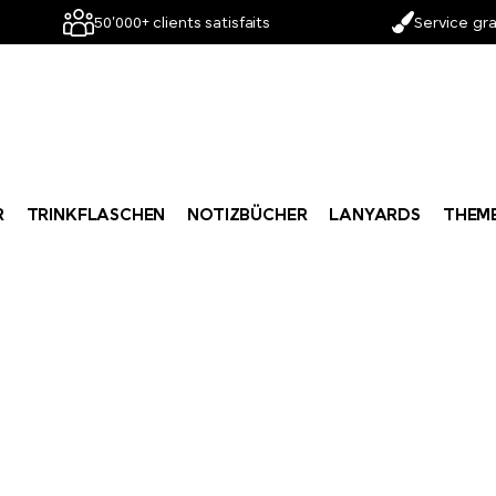
50'000+ clients satisfaits
Service gra
R
TRINKFLASCHEN
NOTIZBÜCHER
LANYARDS
THEM