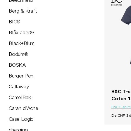
Beechfield
Nimm2
Berg & Kraft
BIC®
noma noma
Blåkläder®
Ocean Bottle
Black+Blum
originalhome
Bodum®
BOSKA
PanoramaKnife
Burger Pen
Parker
Callaway
B&C T-s
CamelBak
Coton 1
PB Swiss Tools
B&C
T-shirt
Caran d'Ache
De CHF 3.6
PEZ
Case Logic
chargigo