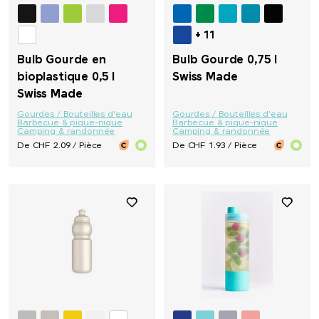
+ 11
Bulb Gourde en
Bulb Gourde 0,75 l
bioplastique 0,5 l
Swiss Made
Swiss Made
Gourdes / Bouteilles d'eau
Gourdes / Bouteilles d'eau
Barbecue & pique-nique
Barbecue & pique-nique
Camping & randonnée
Camping & randonnée
De CHF 2.09 / Pièce
De CHF 1.93 / Pièce