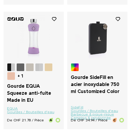
+ 1
Gourde SideFill en
acier inoxydable 750
Gourde EQUA
ml Customized Color
Squeeze anti-fuite
Made in EU
SideFill
EQUA
Gourdes / Bouteilles d'eau
Gourdes / Bouteilles d'eau
Barbecue & pique-nique
Camping & randonnée
De CHF 21.78 / Pièce
De CHF 34.94 / Pièce