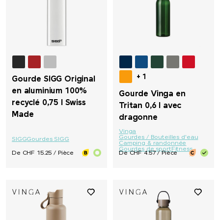
+ 1
Gourde SIGG Original
en aluminium 100%
Gourde Vinga en
recyclé 0,75 l Swiss
Tritan 0,6 l avec
Made
dragonne
Vinga
Gourdes / Bouteilles d'eau
SIGG
Gourdes SIGG
Camping & randonnée
Gourdes de sport
Fitness
De CHF 15.25 / Pièce
De CHF 4.57 / Pièce