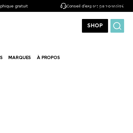
phique gratuit
Conseil d'expert personnalisé
FR
SHOP
S
MARQUES
À PROPOS