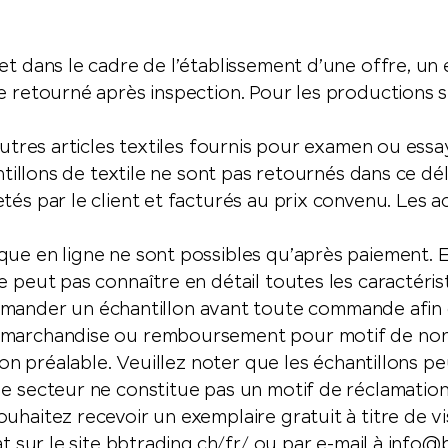
et dans le cadre de l’établissement d’une offre, un 
e retourné après inspection. Pour les productions s
autres articles textiles fournis pour examen ou essa
ntillons de textile ne sont pas retournés dans ce dél
tés par le client et facturés au prix convenu. Les 
que en ligne ne sont possibles qu’après paiement. E
e peut pas connaître en détail toutes les caractéri
nder un échantillon avant toute commande afin d
 marchandise ou remboursement pour motif de non-sa
llon préalable. Veuillez noter que les échantillons 
le secteur ne constitue pas un motif de réclamation
haitez recevoir un exemplaire gratuit à titre de vis
t sur le site
bbtrading.ch/fr/
ou par e-mail à
info@b