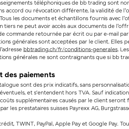
enseignements téléphoniques de bb trading sont non 
s accord ou révocation différente, la validité de l'o
ous les documents et échantillons fournis avec l'of
tiers ne peut avoir accès aux documents de l'offre.
de commande retournée par écrit ou par e-mail par l
itions générales sont acceptées par le client. Elles
l'adresse
bbtrading.ch/fr/conditions-generales
. Le
ons générales ne sont contraignants que si bb tradi
ent des paiements
alogue sont des prix indicatifs, sans personnalisatio
 éventuels, et s’entendent hors TVA. Sauf indication 
s coûts supplémentaires causés par le client seront 
par les prestataires suisses Payrexx AG, Burgstrass
crédit, TWINT, PayPal, Apple Pay et Google Pay. To