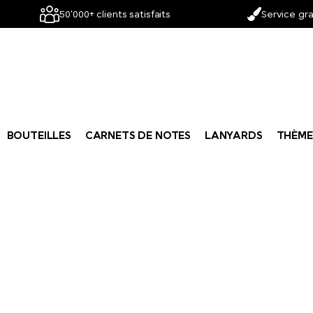
50'000+ clients satisfaits
Service gra
BOUTEILLES
CARNETS DE NOTES
LANYARDS
THÈME