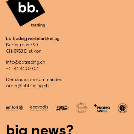
Stanley 1913
SWIZA®
TEE JAYS
bb trading werbeartikel ag
Bernstrasse 90
Terra Verde
CH-8953 Dietikon
info@bbtrading.ch
Thule
+41 44 440 00 04
Demandes de commandes :
Tic Tac
order@bbtrading.ch
Titleist
Toblerone
big news?
Torino