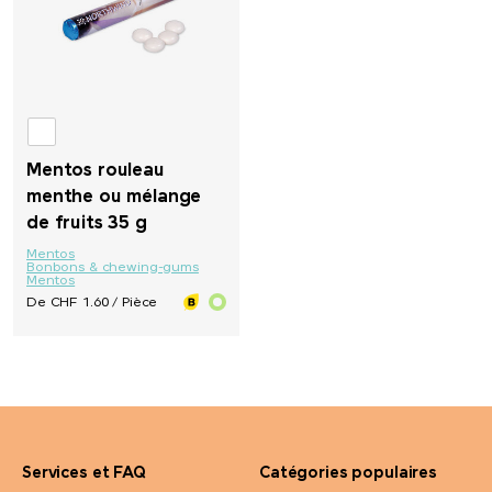
Rubik's Cube
Russell
savontage
Mentos rouleau
menthe ou mélange
SEAQUAL
de fruits 35 g
Mentos
Bonbons & chewing-gums
Secrid
Mentos
De CHF 1.60 / Pièce
Seeberger
Senator®
SCX.design
Services et FAQ
Catégories populaires