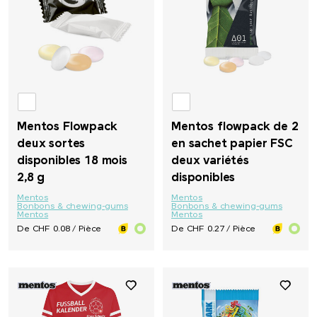
PB Swiss Tools
PEZ
Peugeot Saveurs
Philips
Mentos Flowpack
Mentos flowpack de 2
deux sortes
en sachet papier FSC
disponibles 18 mois
deux variétés
PitchFix
2,8 g
disponibles
Mentos
Mentos
PopSocket®
Bonbons & chewing-gums
Bonbons & chewing-gums
Mentos
Mentos
De CHF 0.08 / Pièce
De CHF 0.27 / Pièce
Portwest
Pringels
Prodir