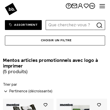
Me
FR
Neutral
Nimbus
Sortiment Menu
SHOP
ASSORTIMENT
Nimm2
CHOISIR UN FILTRE
noma noma
Mentos articles promotionnels avec logo à
Ocean Bottle
imprimer
(5 produits)
originalhome
Trier par
PanoramaKnife
Parker