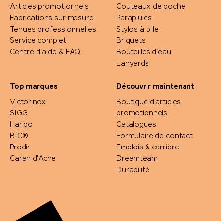
Articles promotionnels
Couteaux de poche
SideFill
Fabrications sur mesure
Parapluies
Tenues professionnelles
Stylos à bille
SIGG
Service complet
Briquets
Centre d'aide & FAQ
Bouteilles d'eau
Sirocco
Lanyards
Top marques
Découvrir maintenant
SKROSS®
Victorinox
Boutique d'articles
SIGG
promotionnels
Soeder
Haribo
Catalogues
BIC®
Formulaire de contact
Sol's
Prodir
Emplois & carrière
Caran d'Ache
Dreamteam
STABILO
Durabilité
Stanley/Stella