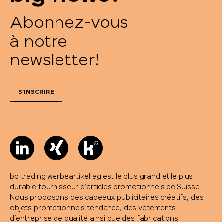
Abonnez-vous
Trauffer
à notre
TROIKA®
newsletter!
Trolli
S'INSCRIRE
Victorinox
Victorinox & Caran d'Ache
Vinga
bb trading werbeartikel ag est le plus grand et le plus
Vonmählen
durable fournisseur d’articles promotionnels de Suisse.
Nous proposons des cadeaux publicitaires créatifs, des
Waterman
objets promotionnels tendance, des vêtements
d’entreprise de qualité ainsi que des fabrications