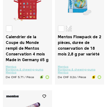
Pulltex
Pure Waste
Calendrier de la
Mentos Flowpack de 2
Ragusa
Coupe du Monde
pièces, durée de
rempli de Mentos
conservation de 18
Reisenthel
Conservation 4 mois
mois 2,8 g par variété
Made in Germany 65 g
Retap
Mentos
Mentos
Bonbons & chewing-gums
Bonbons & chewing-gums
Mentos
Mentos
Richartz
De CHF 5.71 / Pièce
De CHF 0.26 / Pièce
Rituals
Rominox®