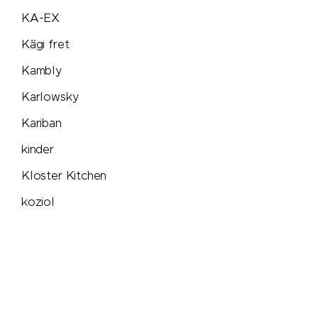
Pure Waste
KA-EX
Kägi fret
Ragusa
Kambly
Reisenthel
Karlowsky
Kariban
Retap
kinder
Richartz
Kloster Kitchen
koziol
Rituals
KÜBLER
Rominox®
Kuhn Rikon
LANDGARTEN
Rubik's Cube
LARQ