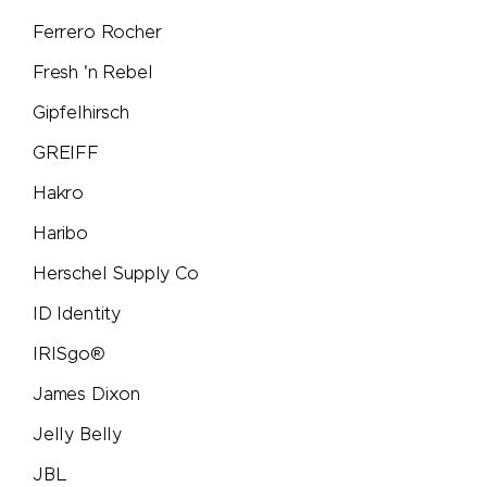
Ferrero Rocher
Peugeot Saveurs
Fresh 'n Rebel
Philips
Gipfelhirsch
GREIFF
PitchFix
Hakro
PopSocket®
Haribo
Herschel Supply Co
Portwest
ID Identity
Pringels
IRISgo®
James Dixon
Prodir
Jelly Belly
Pulltex
JBL