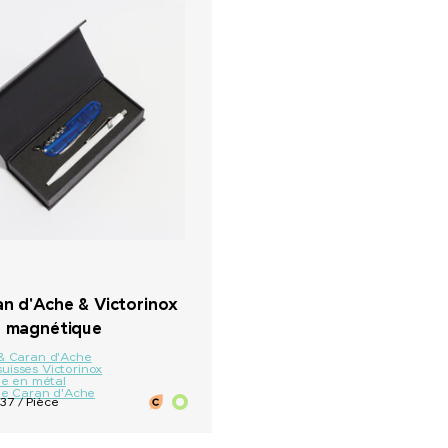
+ 7
an d'Ache & Victorinox
e magnétique
 & Caran d'Ache
uisses Victorinox
lle en métal
lle Caran d'Ache
37 / Pièce