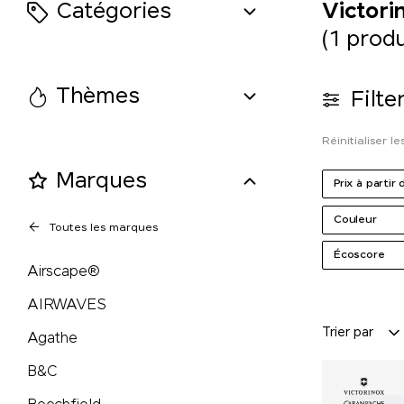
Catégories
Victori
LANDGARTEN
(1 produ
LARQ
Thèmes
Filte
Leuchtturm1917
Réinitialiser les
Lexon
Marques
Prix à partir 
Couleur
LongLife®
Toutes les marques
Écoscore
Airscape®
M&M's
AIRWAVES
Mahler&Co.
Trier par
Agathe
B&C
MAOAM