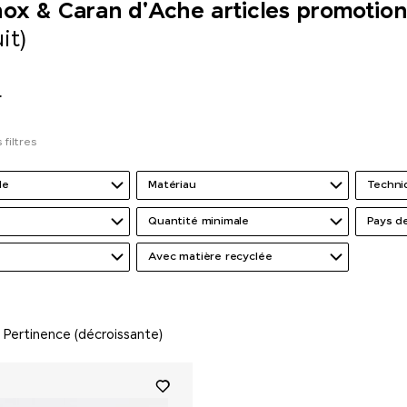
nox & Caran d'Ache articles promotion
it)
r
 filtres
de
Matériau
Techni
Quantité minimale
Pays de
Avec matière recyclée