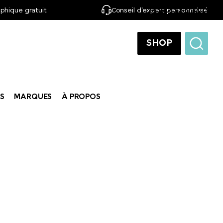
phique gratuit
Conseil d'expert personnalisé
FR
SHOP
S
MARQUES
À PROPOS