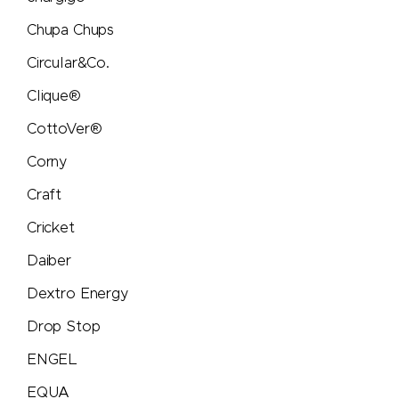
Nimbus
Chupa Chups
Nimm2
Circular&Co.
Clique®
noma noma
CottoVer®
Ocean Bottle
Corny
originalhome
Craft
Cricket
PanoramaKnife
Daiber
Parker
Dextro Energy
Drop Stop
PB Swiss Tools
ENGEL
PEZ
EQUA