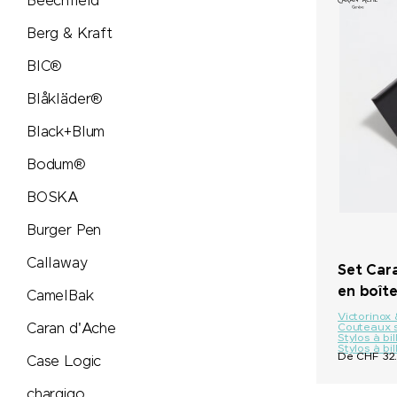
Beechfield
Mammut
Berg & Kraft
MASCOT
BIC®
Blåkläder®
Maya Popcorn
Black+Blum
Mentos
Bodum®
BOSKA
Mepal
Burger Pen
Moleskine®
Callaway
Set Car
en boît
CamelBak
Native Spirit
Victorinox
Caran d'Ache
Couteaux s
Stylos à bi
Stylos à bi
Neutral
De CHF 32.
Case Logic
chargigo