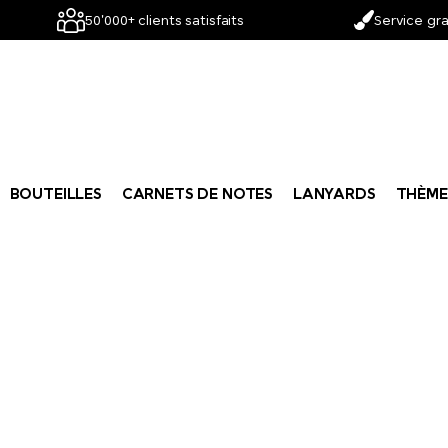
50'000+ clients satisfaits
Service gra
BOUTEILLES
CARNETS DE NOTES
LANYARDS
THÈME