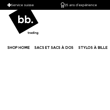
Service suisse
25 ans d'expérience
Kambly
Karlowsky
Kariban
SHOP HOME
SACS ET SACS À DOS
STYLOS À BILLE
kinder
Kloster Kitchen
koziol
KÜBLER
Kuhn Rikon