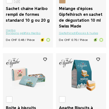
Sachet chaîne Haribo
Mélange d'épices
rempli de formes
Gipfelhirsch en sachet
standard 10 g ou 20 g
de dégustation 10 ml
Swiss Made
Haribo
Bonbons gélifiés Haribo
Gipfelhirsch
Épices & huiles
De CHF 0.48 / Pièce
De CHF 0.70 / Pièce
Boîte à biscuits
Agathe Biscuits à