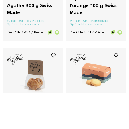
Agathe 300 g Swiss
l'orange 100 g Swiss
Made
Made
Agathe
Snacks
Biscuits
Agathe
Snacks
Biscuits
Spécialités suisses
Spécialités suisses
De CHF 19.34 / Pièce
De CHF 5.61 / Pièce
Biscuits Agathe Swiss
Biscuits Agathe Swiss
Made Cavalier
Made dans des mini-
personnalisé
chaussons au design