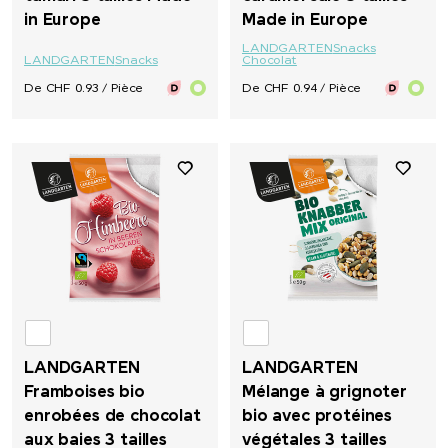
in Europe
Made in Europe
LANDGARTEN
Snacks
LANDGARTEN
Snacks
Chocolat
De CHF 0.93 / Pièce
De CHF 0.94 / Pièce
LANDGARTEN
LANDGARTEN
Framboises bio
Mélange à grignoter
enrobées de chocolat
bio avec protéines
aux baies 3 tailles
végétales 3 tailles