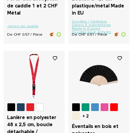
de caddie 1 et 2 CHF
plastique/métal Made
Métal
in EU
Goodies / Cadeaux
Salons & événements
Jetons de caddie
Made in Europe
Goodies pour enfants
De CHF 0.57 / Pièce
De CHF 0.51 / Pièce
+ 2
Lanière en polyester
48 x 2,5 cm, boucle
Éventails en bois et
détachable /