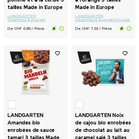
pomme et à la cerise 5
à l'orange 3 tailles
tailles Made in Europe
Made in Europe
LANDGARTEN
LANDGARTEN
Vitamines & énergie
Vitamines & énergie
Chocolat
De CHF 0.85 / Pièce
De CHF 1.03 / Pièce
LANDGARTEN
LANDGARTEN Noix
Amandes bio
de cajou bio enrobées
enrobées de sauce
de chocolat au lait au
tamari 3 tailles Made
caramel salé 3 tailles