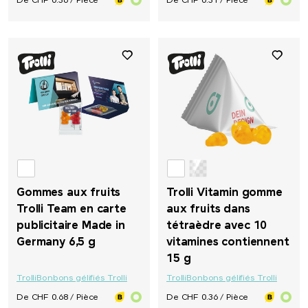
De CHF 0.36 / Pièce
De CHF 0.31 / Pièce
Gommes aux fruits
Trolli Vitamin gomme
Trolli Team en carte
aux fruits dans
publicitaire Made in
tétraèdre avec 10
Germany 6,5 g
vitamines contiennent
15 g
Trolli
Bonbons gélifiés Trolli
Trolli
Bonbons gélifiés Trolli
De CHF 0.68 / Pièce
De CHF 0.36 / Pièce