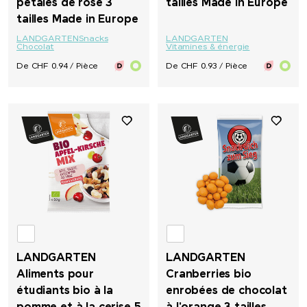
pétales de rose 3
tailles Made in Europe
tailles Made in Europe
LANDGARTEN
Snacks
LANDGARTEN
Chocolat
Vitamines & énergie
De CHF 0.94 / Pièce
De CHF 0.93 / Pièce
LANDGARTEN
LANDGARTEN
Aliments pour
Cranberries bio
étudiants bio à la
enrobées de chocolat