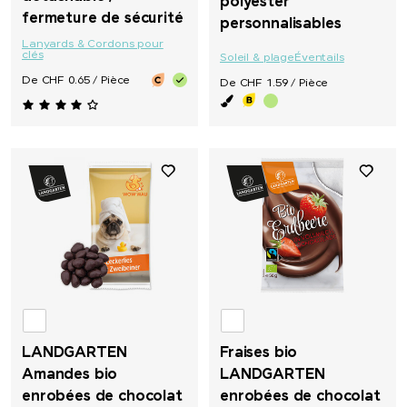
polyester
fermeture de sécurité
personnalisables
Lanyards & Cordons pour
clés
Soleil & plage
Éventails
De CHF 0.65 / Pièce
De CHF 1.59 / Pièce
LANDGARTEN
Fraises bio
Amandes bio
LANDGARTEN
enrobées de chocolat
enrobées de chocolat