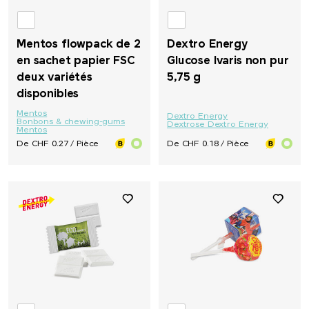
Mentos flowpack de 2
Dextro Energy
en sachet papier FSC
Glucose Ivaris non pur
deux variétés
5,75 g
disponibles
Mentos
Dextro Energy
Bonbons & chewing-gums
Dextrose Dextro Energy
Mentos
De CHF 0.27 / Pièce
De CHF 0.18 / Pièce