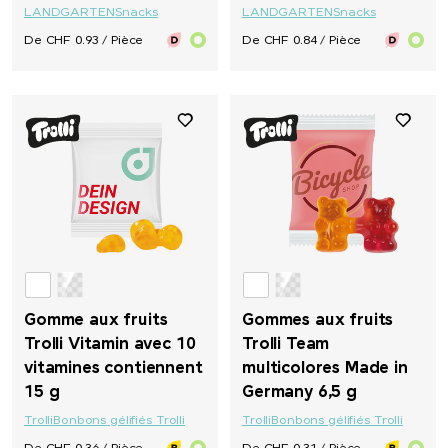
LANDGARTEN
Snacks
LANDGARTEN
Snacks
De CHF 0.93 / Pièce
De CHF 0.84 / Pièce
Gomme aux fruits
Gommes aux fruits
Trolli Vitamin avec 10
Trolli Team
vitamines contiennent
multicolores Made in
15 g
Germany 6,5 g
Trolli
Bonbons gélifiés Trolli
Trolli
Bonbons gélifiés Trolli