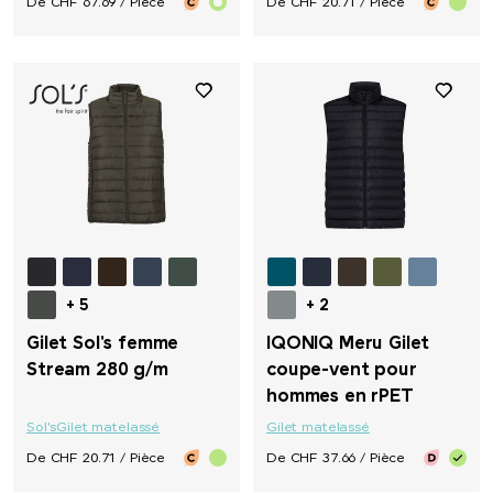
De CHF 67.69 / Pièce
De CHF 20.71 / Pièce
+ 5
+ 2
Gilet Sol's femme
IQONIQ Meru Gilet
Stream 280 g/m
coupe-vent pour
hommes en rPET
Sol's
Gilet matelassé
Gilet matelassé
De CHF 20.71 / Pièce
De CHF 37.66 / Pièce