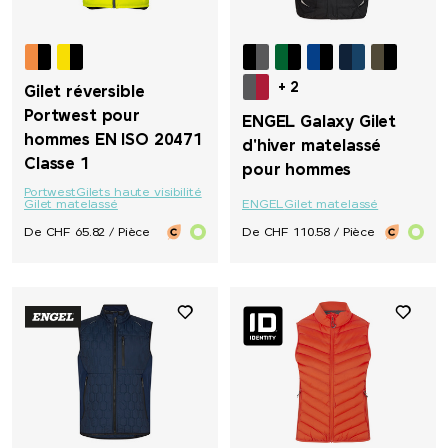
+ 2
Gilet réversible
Portwest pour
ENGEL Galaxy Gilet
hommes EN ISO 20471
d'hiver matelassé
Classe 1
pour hommes
Portwest
Gilets haute visibilité
Gilet matelassé
ENGEL
Gilet matelassé
De CHF 65.82 / Pièce
De CHF 110.58 / Pièce