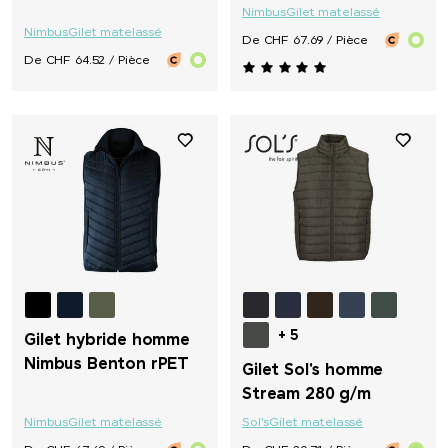
Nimbus
Gilet matelassé
Nimbus
Gilet matelassé
De CHF 67.69 / Pièce
De CHF 64.52 / Pièce
+ 5
Gilet hybride homme
Nimbus Benton rPET
Gilet Sol's homme
Stream 280 g/m
Nimbus
Gilet matelassé
Sol's
Gilet matelassé