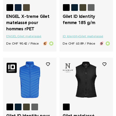
ENGEL X-treme Gilet
Gilet ID Identity
matelassé pour
femme 185 g/m
hommes rPET
ENGEL
Gilet matelassé
ID Identity
Gilet matelassé
De CHF 90.42 / Pièce
De CHF 63.89 / Pièce