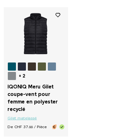
+ 2
IQONIQ Meru Gilet
coupe-vent pour
femme en polyester
recyclé
Gilet matelassé
De CHF 37.66 / Pièce