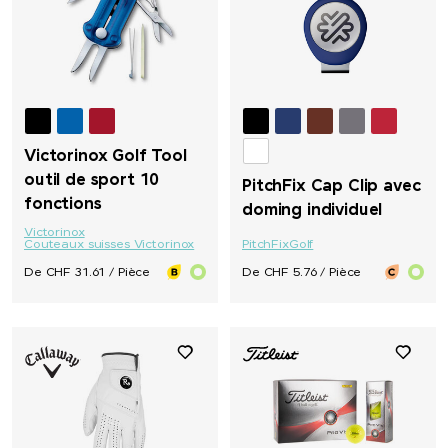
Victorinox Golf Tool
outil de sport 10
PitchFix Cap Clip avec
fonctions
doming individuel
Victorinox
Couteaux suisses Victorinox
PitchFix
Golf
De CHF 31.61 / Pièce
De CHF 5.76 / Pièce