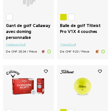
Gant de golf Callaway
Balle de golf Titleist
avec doming
Pro V1X 4 couches
personnalisé
Callaway
Golf
Titleist
Golf
De CHF 25.34 / Pièce
De CHF 9.23 / Pièce