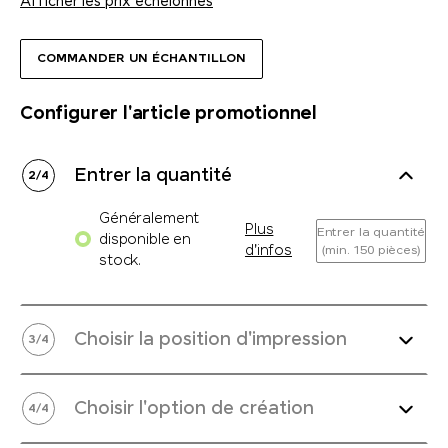
Afficher les prix échelonnés
COMMANDER UN ÉCHANTILLON
Configurer l'article promotionnel
Entrer la quantité
2
/
4
Généralement
Plus
Entrer la quantité
disponible en
d'infos
(min. 150 pièces)
stock.
Choisir la position d'impression
3
/
4
Choisir l'option de création
4
/
4