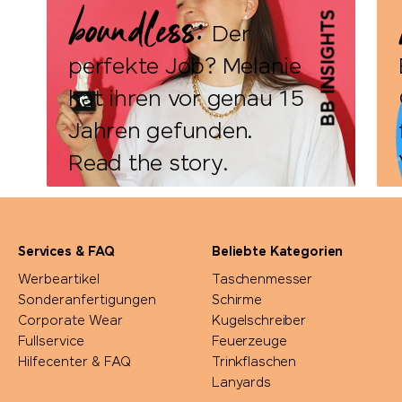
boundless:
BB INSIGHTS
Der
perfekte Job? Melanie
hat ihren vor genau 15
Jahren gefunden.
Read the story.
Services & FAQ
Beliebte Kategorien
Werbeartikel
Taschenmesser
Sonderanfertigungen
Schirme
Corporate Wear
Kugelschreiber
Fullservice
Feuerzeuge
DETAILS
Hilfecenter & FAQ
Trinkflaschen
Lanyards