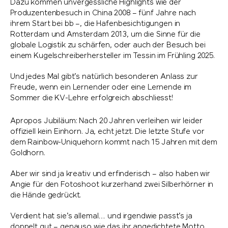
Dazu kommen unvergessliche Highlights wie der
Produzentenbesuch in China 2008 – fünf Jahre nach
ihrem Start bei bb –, die Hafenbesichtigungen in
Rotterdam und Amsterdam 2013, um die Sinne für die
globale Logistik zu schärfen, oder auch der Besuch bei
einem Kugelschreiberhersteller im Tessin im Frühling 2025.
Und jedes Mal gibt’s natürlich besonderen Anlass zur
Freude, wenn ein Lernender oder eine Lernende im
Sommer die KV-Lehre erfolgreich abschliesst!
Apropos Jubiläum: Nach 20 Jahren verleihen wir leider
offiziell kein Einhorn. Ja, echt jetzt. Die letzte Stufe vor
dem Rainbow-Uniquehorn kommt nach 15 Jahren mit dem
Goldhorn.
Aber wir sind ja kreativ und erfinderisch – also haben wir
Angie für den Fotoshoot kurzerhand zwei Silberhörner in
die Hände gedrückt.
Verdient hat sie’s allemal… und irgendwie passt’s ja
doppelt gut – genauso wie das ihr angedichtete Motto.