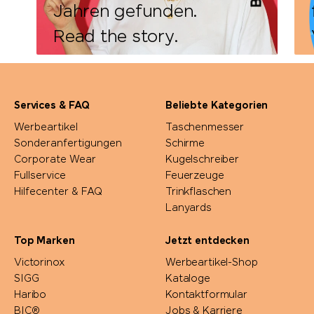
Jahren gefunden.
Read the story.
Services & FAQ
Beliebte Kategorien
Werbeartikel
Taschenmesser
Sonderanfertigungen
Schirme
Corporate Wear
Kugelschreiber
Fullservice
Feuerzeuge
DETAILS
Hilfecenter & FAQ
Trinkflaschen
Lanyards
Top Marken
Jetzt entdecken
Victorinox
Werbeartikel-Shop
SIGG
Kataloge
Haribo
Kontaktformular
BIC®
Jobs & Karriere