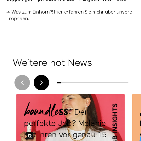
➔ Was zum Einhorn?!
Hier
erfahren Sie mehr über unsere
Trophäen.
Weitere hot News
boundless:
BB INSIGHTS
Der
perfekte Job? Melanie
hat ihren vor genau 15