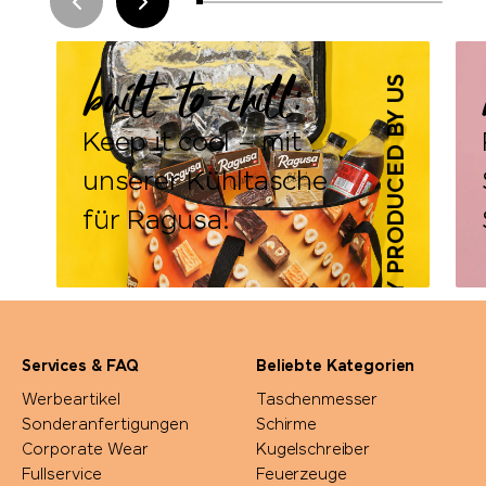
built-to-chill:
PROUDLY PRODUCED BY US
Keep it cool – mit
unserer Kühltasche
für Ragusa!
Services & FAQ
Beliebte Kategorien
Werbeartikel
Taschenmesser
Sonderanfertigungen
Schirme
Corporate Wear
Kugelschreiber
Fullservice
Feuerzeuge
DETAILS