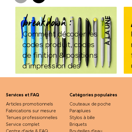
breakdown :
À LA UNE
Comment décoder les
codes produit, codes
de finition & positions
d’impression des
stylos Prodir.
Services et FAQ
Catégories populaires
Articles promotionnels
Couteaux de poche
Fabrications sur mesure
Parapluies
Tenues professionnelles
Stylos à bille
Service complet
Briquets
DÉTAILS
Centre d'aide & FAQ
Bouteilles d'eau