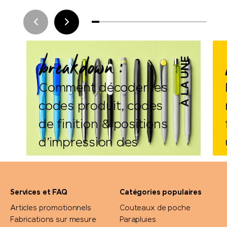
breakdown :
À LA UNE
Comment décoder les
codes produit, codes
de finition & positions
d’impression des
stylos Prodir.
Services et FAQ
Catégories populaires
Articles promotionnels
Couteaux de poche
Fabrications sur mesure
Parapluies