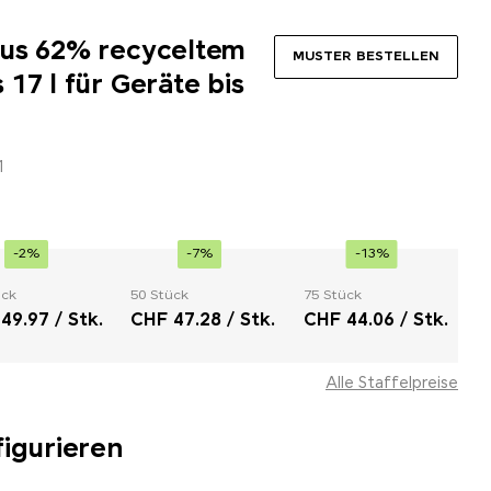
us 62% recyceltem
MUSTER BESTELLEN
17 l für Geräte bis
1
-2%
-7%
-13%
ück
50 Stück
75 Stück
49.97 / Stk.
CHF 47.28 / Stk.
CHF 44.06 / Stk.
Alle Staffelpreise
figurieren