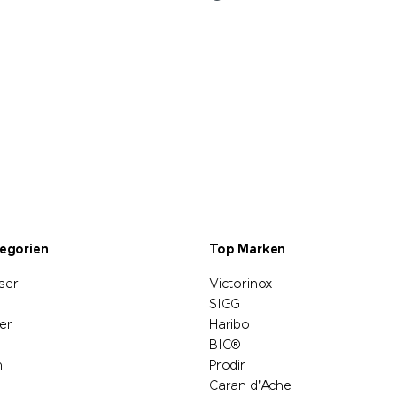
tegorien
Top Marken
ser
Victorinox
SIGG
er
Haribo
BIC®
n
Prodir
Caran d'Ache