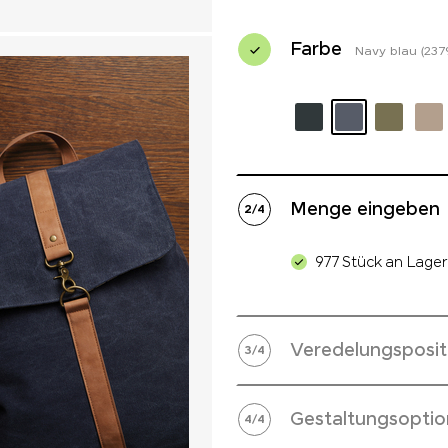
Farbe
Navy blau (237
Menge eingeben
2
/
4
977 Stück an Lager
Veredelungsposit
3
/
4
Gestaltungsoptio
4
/
4