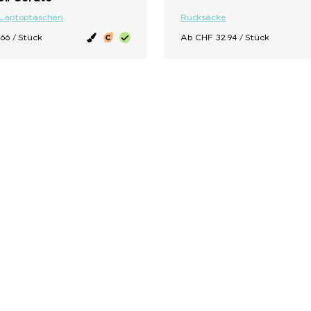
Laptoptaschen
Rucksäcke
66 / Stück
Ab CHF 32.94 / Stück