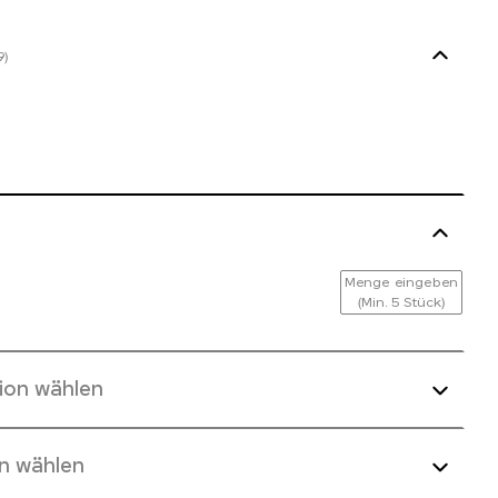
9)
Menge eingeben
(Min. 5 Stück)
ion wählen
n wählen