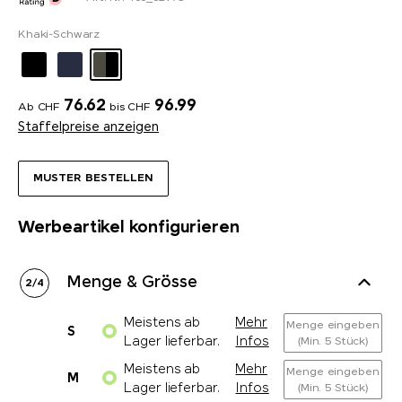
Khaki-Schwarz
76.62
96.99
Ab CHF
bis CHF
Staffelpreise anzeigen
MUSTER BESTELLEN
Werbeartikel konfigurieren
Menge & Grösse
2
/
4
Meistens ab
Mehr
Menge eingeben
S
Lager lieferbar.
Infos
(Min. 5 Stück)
Meistens ab
Mehr
Menge eingeben
M
Lager lieferbar.
Infos
(Min. 5 Stück)