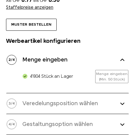
6.77
8.30
Ab CHF
bis CHF
Staffelpreise anzeigen
MUSTER BESTELLEN
Werbeartikel konfigurieren
Menge eingeben
2
/
4
Menge eingeben
4'804 Stück an Lager
(Min. 50 Stück)
Veredelungsposition wählen
3
/
4
Gestaltungsoption wählen
4
/
4