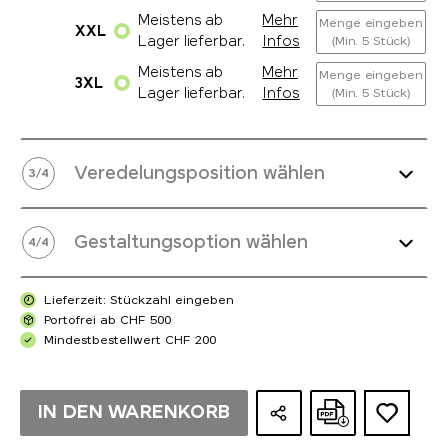
Meistens ab
Mehr
Menge eingeben
XXL
Lager lieferbar.
Infos
(Min. 5 Stück)
Meistens ab
Mehr
Menge eingeben
3XL
Lager lieferbar.
Infos
(Min. 5 Stück)
Veredelungsposition wählen
3
/
4
Gestaltungsoption wählen
4
/
4
Lieferzeit: Stückzahl eingeben
Portofrei ab CHF 500
Mindestbestellwert CHF 200
IN DEN WARENKORB