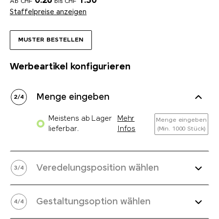
0.26
1.30
Ab CHF
bis CHF
Staffelpreise anzeigen
MUSTER BESTELLEN
Werbeartikel konfigurieren
Menge eingeben
2
/
4
Meistens ab Lager
Mehr
Menge eingeben
lieferbar.
Infos
(Min. 1000 Stück)
Veredelungsposition wählen
3
/
4
Gestaltungsoption wählen
4
/
4